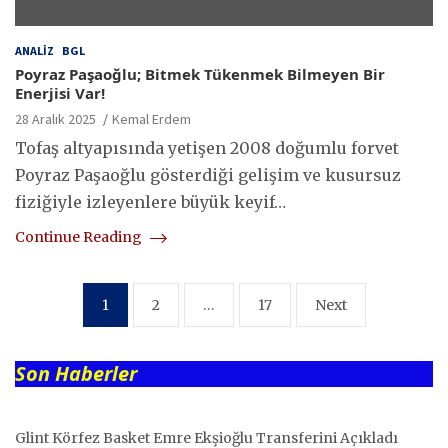
ANALIZ
BGL
Poyraz Paşaoğlu; Bitmek Tükenmek Bilmeyen Bir
Enerjisi Var!
28 Aralık 2025
Kemal Erdem
Tofaş altyapısında yetişen 2008 doğumlu forvet
Poyraz Paşaoğlu gösterdiği gelişim ve kusursuz
fiziğiyle izleyenlere büyük keyif…
Continue Reading
Yazı
1
2
…
17
Next
sayfalaması
Son Haberler
Glint Körfez Basket Emre Ekşioğlu Transferini Açıkladı