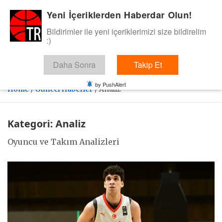
Skip
Yeni İçeriklerden Haberdar Olun!
BasketTR
to
content
Bildirimler ile yeni içeriklerimizi size bildirelim
Sol dip çizgiden bir basket de bizden gelsin dedik.
:)
Daha Sonra
Takip Et
by PushAlert
Home
Güncel Haberler
Analiz
Kategori:
Analiz
Oyuncu ve Takım Analizleri