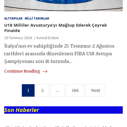
ALTYAPILAR
MILLI TAKIMLAR
U18 Milliler Avusturya’yı Mağlup Ederek Çeyrek
Finalde
29 Temmuz 2026
Kemal Erdem
İtalya’nın ev sahipliğinde 25 Temmuz–2 Ağustos
tarihleri arasında düzenlenen FIBA U18 Avrupa
Şampiyonası son 16 turunda…
Continue Reading
Yazı
1
2
…
386
Next
sayfalaması
Son Haberler