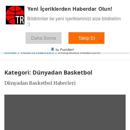
Skip
Yeni İçeriklerden Haberdar Olun!
BasketTR
to
content
Bildirimler ile yeni içeriklerimizi size bildirelim
Sol dip çizgiden bir basket de bizden gelsin dedik.
:)
Daha Sonra
Takip Et
by PushAlert
Home
Güncel Haberler
Dünyadan Basketbol
Kategori:
Dünyadan Basketbol
Dünyadan Basketbol Haberleri