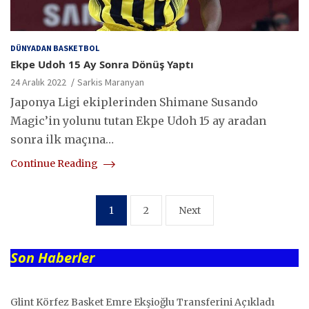
DÜNYADAN BASKETBOL
Ekpe Udoh 15 Ay Sonra Dönüş Yaptı
24 Aralık 2022
Sarkis Maranyan
Japonya Ligi ekiplerinden Shimane Susando
Magic’in yolunu tutan Ekpe Udoh 15 ay aradan
sonra ilk maçına…
Continue Reading
Yazı
1
2
Next
sayfalaması
Son Haberler
Glint Körfez Basket Emre Ekşioğlu Transferini Açıkladı