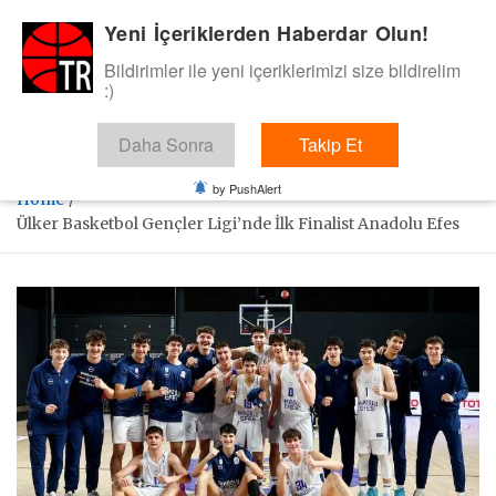
Skip
Yeni İçeriklerden Haberdar Olun!
BasketTR
to
content
Bildirimler ile yeni içeriklerimizi size bildirelim
Sol dip çizgiden bir basket de bizden gelsin dedik.
:)
Daha Sonra
Takip Et
by PushAlert
Home
Ülker Basketbol Gençler Ligi’nde İlk Finalist Anadolu Efes