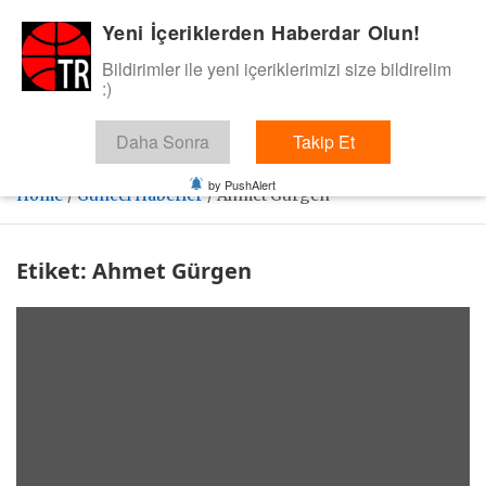
Skip
Yeni İçeriklerden Haberdar Olun!
BasketTR
to
content
Bildirimler ile yeni içeriklerimizi size bildirelim
Sol dip çizgiden bir basket de bizden gelsin dedik.
:)
Daha Sonra
Takip Et
by PushAlert
Home
Güncel Haberler
Ahmet Gürgen
Etiket:
Ahmet Gürgen