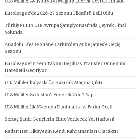
U18 Milliler Avusturya’yı Mağlup Ederek Çeyrek Finalde
Euroleague’de 2026-27 Sezonu Fikstürü Belli Oldu
Türkiye FIBA U18 Avrupa Şampiyonası’nda Çeyrek Final
Yolunda
Anadolu Efes’te Shane Larkin’den Mike James’e Geçiş
Sezonu
Euroleague’in Yeni Takımı Beşiktaş Transfer Dönemini
Hareketli Geçiriyor
U16 Milliler İtalya’da Üç Hazırlık Maçına Çıktı
U18 Milliler Sırbistan’ı Yenerek 2’de 2 Yaptı
U18 Milliler İlk Maçında Danimarka’yı Farklı Geçti
Sertaç Şanlı; Gençlerin Eline Verilecek Yol Haritası!
Radar: Her Hikayenin Kendi Kahramanları Olacaktır!