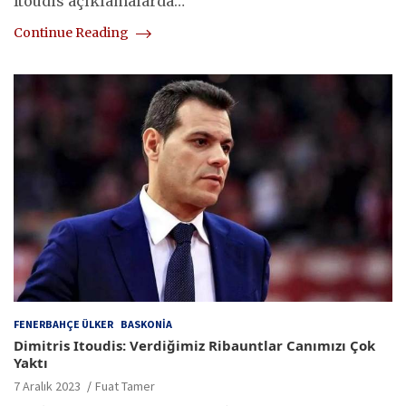
Itoudis açıklamalarda…
Continue Reading
FENERBAHÇE ÜLKER
BASKONIA
Dimitris Itoudis: Verdiğimiz Ribauntlar Canımızı Çok
Yaktı
7 Aralık 2023
Fuat Tamer