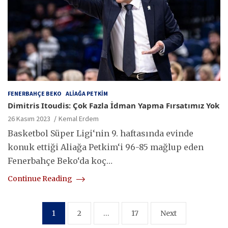
FENERBAHÇE BEKO
ALIAĞA PETKIM
Dimitris Itoudis: Çok Fazla İdman Yapma Fırsatımız Yok
26 Kasım 2023
Kemal Erdem
Basketbol Süper Ligi‘nin 9. haftasında evinde
konuk ettiği Aliağa Petkim‘i 96-85 mağlup eden
Fenerbahçe Beko‘da koç…
Continue Reading
Yazı
1
2
…
17
Next
sayfalaması