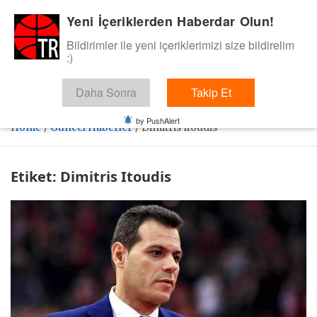
Skip
Yeni İçeriklerden Haberdar Olun!
BasketTR
to
content
Bildirimler ile yeni içeriklerimizi size bildirelim
Sol dip çizgiden bir basket de bizden gelsin dedik.
:)
Daha Sonra
Takip Et
by PushAlert
Home
Güncel Haberler
Dimitris Itoudis
Etiket:
Dimitris Itoudis