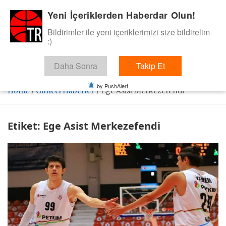
Skip
Yeni İçeriklerden Haberdar Olun!
BasketTR
to
content
Bildirimler ile yeni içeriklerimizi size bildirelim
Sol dip çizgiden bir basket de bizden gelsin dedik.
:)
Daha Sonra
Takip Et
by PushAlert
Home
Güncel Haberler
Ege Asist Merkezefendi
Etiket:
Ege Asist Merkezefendi