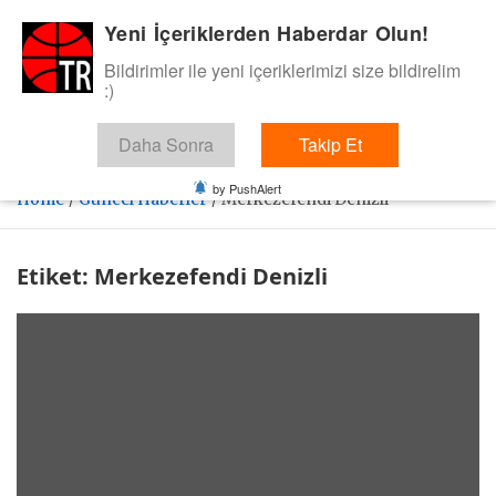
Skip
Yeni İçeriklerden Haberdar Olun!
BasketTR
to
content
Bildirimler ile yeni içeriklerimizi size bildirelim
Sol dip çizgiden bir basket de bizden gelsin dedik.
:)
Daha Sonra
Takip Et
by PushAlert
Home
Güncel Haberler
Merkezefendi Denizli
Etiket:
Merkezefendi Denizli