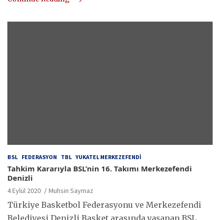
BSL
FEDERASYON
TBL
YUKATEL MERKEZEFENDI
Tahkim Kararıyla BSL’nin 16. Takımı Merkezefendi
Denizli
4 Eylül 2020
Muhsin Saymaz
Türkiye Basketbol Federasyonu ve Merkezefendi
Belediyesi Denizli Basket arasında yaşanan BSL