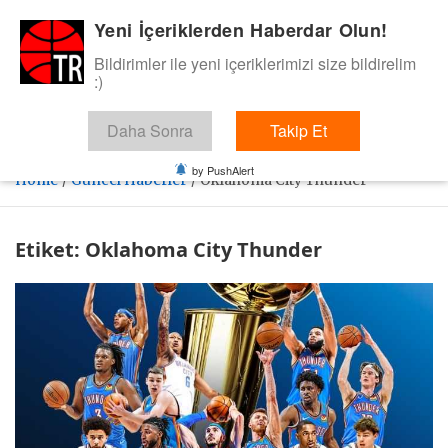
Skip
Yeni İçeriklerden Haberdar Olun!
BasketTR
to
content
Bildirimler ile yeni içeriklerimizi size bildirelim
Sol dip çizgiden bir basket de bizden gelsin dedik.
:)
Daha Sonra
Takip Et
by PushAlert
Home
Güncel Haberler
Oklahoma City Thunder
Etiket:
Oklahoma City Thunder