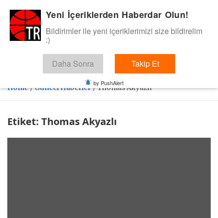
Skip
Yeni İçeriklerden Haberdar Olun!
BasketTR
to
content
Bildirimler ile yeni içeriklerimizi size bildirelim
Sol dip çizgiden bir basket de bizden gelsin dedik.
:)
Daha Sonra
Takip Et
by PushAlert
Home
Güncel Haberler
Thomas Akyazlı
Etiket:
Thomas Akyazlı