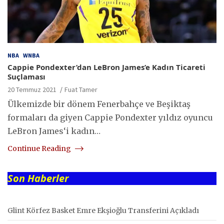
NBA
WNBA
Cappie Pondexter’dan LeBron James’e Kadın Ticareti
Suçlaması
20 Temmuz 2021
Fuat Tamer
Ülkemizde bir dönem Fenerbahçe ve Beşiktaş
formaları da giyen Cappie Pondexter yıldız oyuncu
LeBron James‘i kadın…
Continue Reading
Son Haberler
Glint Körfez Basket Emre Ekşioğlu Transferini Açıkladı