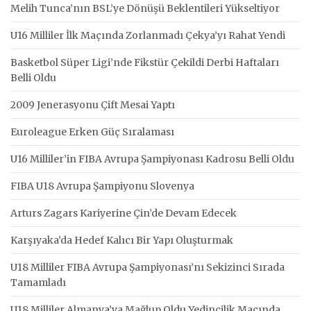
Melih Tunca’nın BSL’ye Dönüşü Beklentileri Yükseltiyor
U16 Milliler İlk Maçında Zorlanmadı Çekya’yı Rahat Yendi
Basketbol Süper Ligi’nde Fikstür Çekildi Derbi Haftaları
Belli Oldu
2009 Jenerasyonu Çift Mesai Yaptı
Euroleague Erken Güç Sıralaması
U16 Milliler’in FIBA Avrupa Şampiyonası Kadrosu Belli Oldu
FIBA U18 Avrupa Şampiyonu Slovenya
Arturs Zagars Kariyerine Çin’de Devam Edecek
Karşıyaka’da Hedef Kalıcı Bir Yapı Oluşturmak
U18 Milliler FIBA Avrupa Şampiyonası’nı Sekizinci Sırada
Tamamladı
U18 Milliler Almanya’ya Mağlup Oldu Yedincilik Maçında