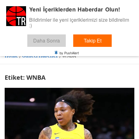
Skip
Yeni İçeriklerden Haberdar Olun!
BasketTR
to
content
Bildirimler ile yeni içeriklerimizi size bildirelim
Sol dip çizgiden bir basket de bizden gelsin dedik.
:)
Daha Sonra
Takip Et
by PushAlert
Home
Güncel Haberler
WNBA
Etiket:
WNBA