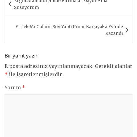
Ergin Ataman: İçimde Fırtınalar Esiyor Ama
gezinmesi
Susuyorum
Errick McCollum Şov Yaptı Pınar Karşıyaka Evinde
Kazandı
Bir yanıt yazın
E-posta adresiniz yayınlanmayacak.
Gerekli alanlar
*
ile işaretlenmişlerdir
Yorum
*