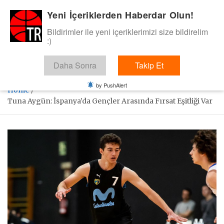
Skip
Yeni İçeriklerden Haberdar Olun!
BasketTR
to
content
Bildirimler ile yeni içeriklerimizi size bildirelim
Sol dip çizgiden bir basket de bizden gelsin dedik.
:)
Daha Sonra
Takip Et
by PushAlert
Home
Tuna Aygün: İspanya’da Gençler Arasında Fırsat Eşitliği Var