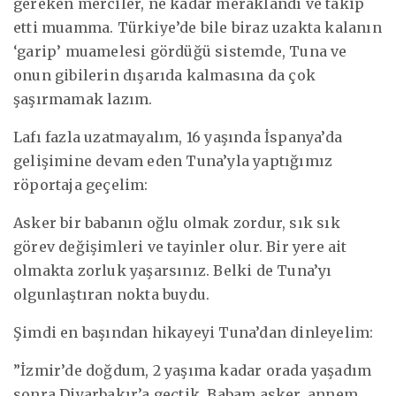
gereken merciler, ne kadar meraklandı ve takip
etti muamma. Türkiye’de bile biraz uzakta kalanın
‘garip’ muamelesi gördüğü sistemde, Tuna ve
onun gibilerin dışarıda kalmasına da çok
şaşırmamak lazım.
Lafı fazla uzatmayalım, 16 yaşında İspanya’da
gelişimine devam eden Tuna’yla yaptığımız
röportaja geçelim:
Asker bir babanın oğlu olmak zordur, sık sık
görev değişimleri ve tayinler olur. Bir yere ait
olmakta zorluk yaşarsınız. Belki de Tuna’yı
olgunlaştıran nokta buydu.
Şimdi en başından hikayeyi Tuna’dan dinleyelim:
”İzmir’de doğdum, 2 yaşıma kadar orada yaşadım
sonra Diyarbakır’a geçtik. Babam asker, annem