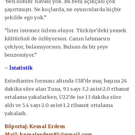
‘ben oldum’ havası yok. Bu beni açıkçası çok
şaşırtmıştı. Ne koçlarda, ne oyuncularda hiçbir
şekilde ego yok.”
”İster istemez özlem oluyor. Türkiye’deki yemek
kültürünü de özlüyorsun. Canın lahmacun
çekiyor, bulamıyorsun. Bulsan da bir şeye
benzemiyor.”
– İstatistik
Estudiantes forması altında U18’de maç başına 24
dakika süre alan Tuna, 9.1 sayı-3.2 asist-2.0 ribaunt
ortalama yakalarken, U22’de ise 13 dakika süre
aldı ve 5.4 sayı-2.0 asist-1.2 ribaunt ortalama
yakaladı.
Röportaj: Kemal Erdem
Mail:
kemalerdem83@gmail.com