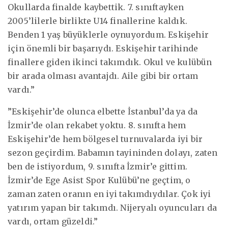
Okullarda finalde kaybettik. 7. sınıftayken
2005’lilerle birlikte U14 finallerine kaldık.
Benden 1 yaş büyüklerle oynuyordum. Eskişehir
için önemli bir başarıydı. Eskişehir tarihinde
finallere giden ikinci takımdık. Okul ve kulübün
bir arada olması avantajdı. Aile gibi bir ortam
vardı.”
”Eskişehir’de olunca elbette İstanbul’da ya da
İzmir’de olan rekabet yoktu. 8. sınıfta hem
Eskişehir’de hem bölgesel turnuvalarda iyi bir
sezon geçirdim. Babamın tayininden dolayı, zaten
ben de istiyordum, 9. sınıfta İzmir’e gittim.
İzmir’de Ege Asist Spor Kulübü’ne geçtim, o
zaman zaten oranın en iyi takımdıydılar. Çok iyi
yatırım yapan bir takımdı. Nijeryalı oyuncuları da
vardı, ortam güzeldi.”