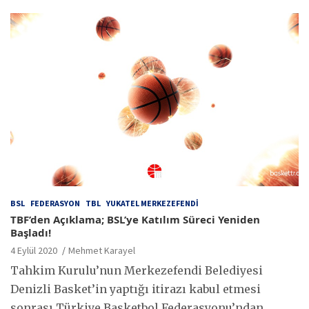
BSL
FEDERASYON
TBL
YUKATEL MERKEZEFENDI
TBF’den Açıklama; BSL’ye Katılım Süreci Yeniden
Başladı!
4 Eylül 2020
Mehmet Karayel
Tahkim Kurulu’nun Merkezefendi Belediyesi
Denizli Basket’in yaptığı itirazı kabul etmesi
sonrası Türkiye Basketbol Federasyonu’ndan