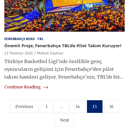
FENERBAHÇE BEKO
TBL
Önemli Proje; Fenerbahçe TBL’de Pilot Takım Kuruyor!
13 Temmuz 2020
Muhsin Saymaz
Türkiye Basketbol Ligi‘nde özellikle genç
oyuncuların gelişimi için Fenerbahçe‘den pilot
takım hamlesi geliyor. Fenerbahçe’nin, TBL’de bir…
Continue Reading
Yazı
Previous
1
…
14
15
16
sayfalaması
Next