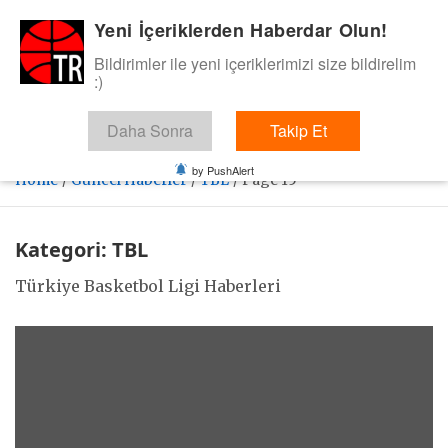
Skip
Yeni İçeriklerden Haberdar Olun!
BasketTR
to
content
Bildirimler ile yeni içeriklerimizi size bildirelim
Sol dip çizgiden bir basket de bizden gelsin dedik.
:)
Daha Sonra
Takip Et
by PushAlert
Home
Güncel Haberler
TBL
Page 15
Kategori:
TBL
Türkiye Basketbol Ligi Haberleri