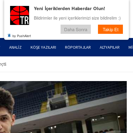
Yeni İçeriklerden Haberdar Olun!
Bildirimler ile yeni içeriklerimizi size bildirelim :)
Daha Sonra
Takip Et
by PushAlert
ANALIZ
KÖŞE YAZILARI
RÖPORTAJLAR
ALTYAPILAR
MI
çti