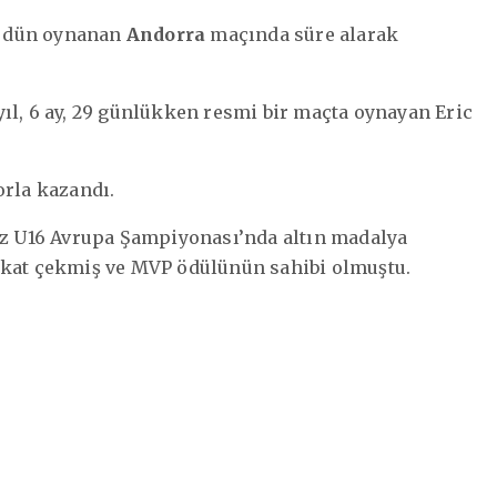
dün oynanan
Andorra
maçında süre alarak
6 yıl, 6 ay, 29 günlükken resmi bir maçta oynayan Eric
orla kazandı.
yaz U16 Avrupa Şampiyonası’nda altın madalya
kkat çekmiş ve MVP ödülünün sahibi olmuştu.