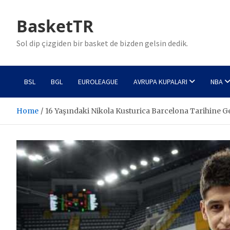
Skip
to
BasketTR
content
Sol dip çizgiden bir basket de bizden gelsin dedik.
BSL
BGL
EUROLEAGUE
AVRUPA KUPALARI
NBA
Home
16 Yaşındaki Nikola Kusturica Barcelona Tarihine Ge