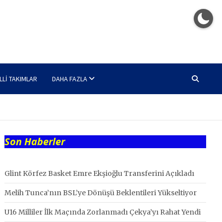
LLI TAKIMLAR
DAHA FAZLA
Son Haberler
Glint Körfez Basket Emre Ekşioğlu Transferini Açıkladı
Melih Tunca’nın BSL’ye Dönüşü Beklentileri Yükseltiyor
U16 Milliler İlk Maçında Zorlanmadı Çekya’yı Rahat Yendi