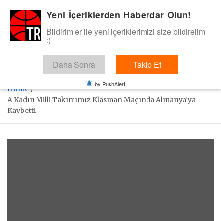
Skip
Yeni İçeriklerden Haberdar Olun!
BasketTR
to
content
Bildirimler ile yeni içeriklerimizi size bildirelim
Sol dip çizgiden bir basket de bizden gelsin dedik.
:)
Daha Sonra
Takip Et
by PushAlert
Home
A Kadın Milli Takımımız Klasman Maçında Almanya’ya
Kaybetti