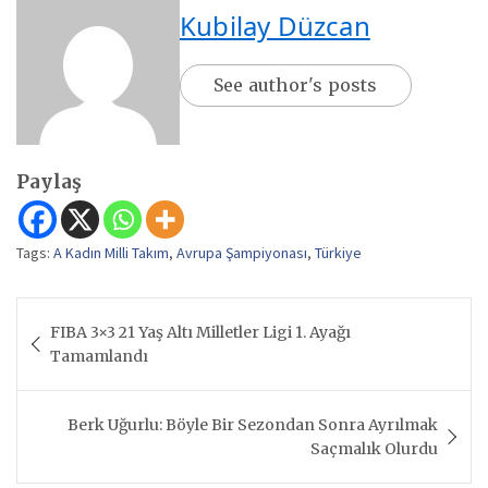
Kubilay Düzcan
See author's posts
Paylaş
Tags:
A Kadın Milli Takım
,
Avrupa Şampiyonası
,
Türkiye
Yazı
FIBA 3×3 21 Yaş Altı Milletler Ligi 1. Ayağı
gezinmesi
Tamamlandı
Berk Uğurlu: Böyle Bir Sezondan Sonra Ayrılmak
Saçmalık Olurdu