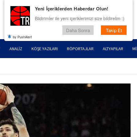
Yeni İçeriklerden Haberdar Olun!
Bildirimler ile yeni içeriklerimizi size bildirelim :)
Daha Sonra
Takip Et
by PushAlert
ANALIZ
KÖŞE YAZILARI
RÖPORTAJLAR
ALTYAPILAR
MI