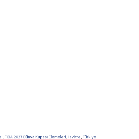
sı
,
FIBA 2027 Dünya Kupası Elemeleri
,
İsviçre
,
Türkiye