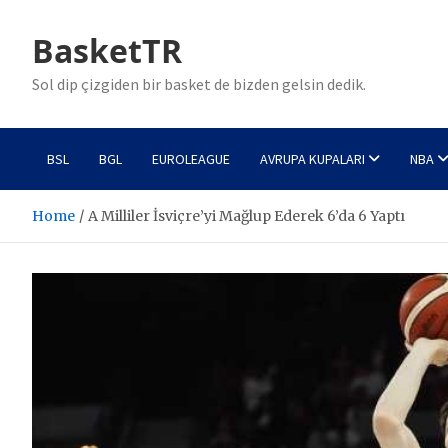
Skip
to
BasketTR
content
Sol dip çizgiden bir basket de bizden gelsin dedik.
BSL
BGL
EUROLEAGUE
AVRUPA KUPALARI
NBA
Home
A Milliler İsviçre’yi Mağlup Ederek 6’da 6 Yaptı