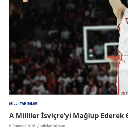
MILLI TAKIMLAR
A Milliler İsviçre’yi Mağlup Ederek 
6 Temmuz 2026
Kubilay Düzcan