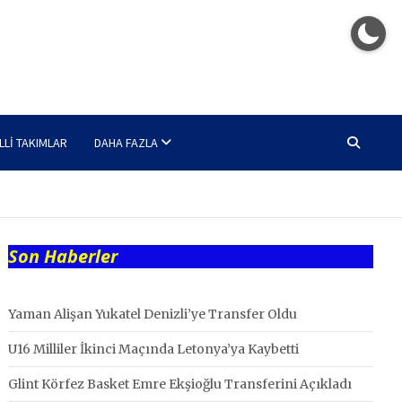
LLI TAKIMLAR
DAHA FAZLA
Son Haberler
Yaman Alişan Yukatel Denizli’ye Transfer Oldu
U16 Milliler İkinci Maçında Letonya’ya Kaybetti
Glint Körfez Basket Emre Ekşioğlu Transferini Açıkladı