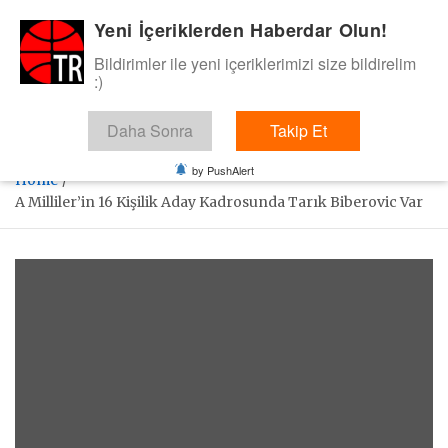
Skip
Yeni İçeriklerden Haberdar Olun!
BasketTR
to
content
Bildirimler ile yeni içeriklerimizi size bildirelim
Sol dip çizgiden bir basket de bizden gelsin dedik.
:)
Daha Sonra
Takip Et
by PushAlert
Home
A Milliler’in 16 Kişilik Aday Kadrosunda Tarık Biberovic Var