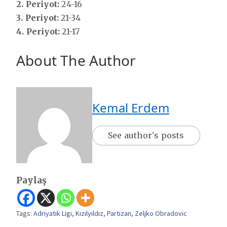
2. Periyot:
24-16
3. Periyot:
21-34
4. Periyot:
21-17
About The Author
Kemal Erdem
See author's posts
Paylaş
Tags:
Adriyatik Ligi
,
Kızılyıldız
,
Partizan
,
Zeljko Obradovic