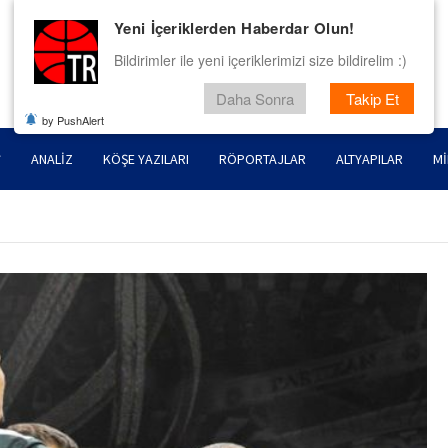
Yeni İçeriklerden Haberdar Olun!
Bildirimler ile yeni içeriklerimizi size bildirelim :)
Daha Sonra
Takip Et
by PushAlert
ANALIZ
KÖŞE YAZILARI
RÖPORTAJLAR
ALTYAPILAR
MI