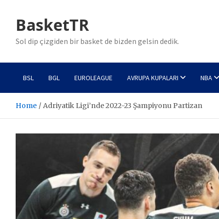
Skip
to
BasketTR
content
Sol dip çizgiden bir basket de bizden gelsin dedik.
BSL
BGL
EUROLEAGUE
AVRUPA KUPALARI
NBA
Home
Adriyatik Ligi’nde 2022-23 Şampiyonu Partizan