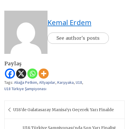
Kemal Erdem
See author's posts
Paylaş
Tags:
Aliağa Petkim
,
Altyapılar
,
Karşıyaka
,
U18
,
U18 Türkiye Şampiyonası
Yazı
U18’de Galatasaray Manisa’yı Geçerek Yarı Finalde
gezinmesi
U18 Türkiye Şampiyonası’nda Son Yarı Finalist