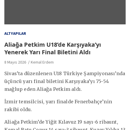
ALTYAPILAR
Aliağa Petkim U18’de Karşıyaka’yı
Yenerek Yarı Final Biletini Aldı
8 Mayıs 2026
Kemal Erdem
Sivas’ta düzenlenen U18 Türkiye Şampiyonası’nda
üçüncü yarı final biletini Karşıyaka’yı 75-54
mağlup eden Aliağa Petkim aldı.
İzmir temsilcisi, yarı finalde Fenerbahçe’nin
rakibi oldu.
Aliağa Petkim’de Yiğit Kılavuz 19 sayı-6 ribaunt,
Kemal Batu Çopur 14 sayı-3 ribaunt, Kuzey Yıldız 13