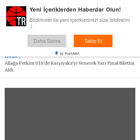
Skip
Yeni İçeriklerden Haberdar Olun!
BasketTR
to
content
Bildirimler ile yeni içeriklerimizi size bildirelim
Sol dip çizgiden bir basket de bizden gelsin dedik.
:)
Daha Sonra
Takip Et
by PushAlert
Home
Aliağa Petkim U18’de Karşıyaka’yı Yenerek Yarı Final Biletini
Aldı