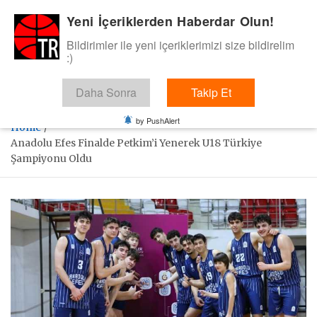
Skip
Yeni İçeriklerden Haberdar Olun!
BasketTR
to
content
Bildirimler ile yeni içeriklerimizi size bildirelim
Sol dip çizgiden bir basket de bizden gelsin dedik.
:)
Daha Sonra
Takip Et
by PushAlert
Home
Anadolu Efes Finalde Petkim’i Yenerek U18 Türkiye
Şampiyonu Oldu