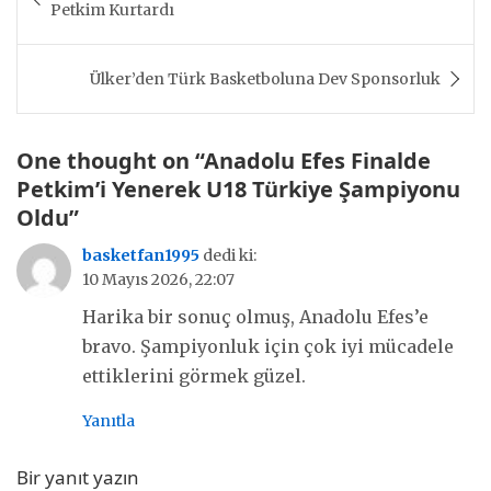
gezinmesi
Petkim Kurtardı
Ülker’den Türk Basketboluna Dev Sponsorluk
One thought on “
Anadolu Efes Finalde
Petkim’i Yenerek U18 Türkiye Şampiyonu
Oldu
”
basketfan1995
dedi ki:
10 Mayıs 2026, 22:07
Harika bir sonuç olmuş, Anadolu Efes’e
bravo. Şampiyonluk için çok iyi mücadele
ettiklerini görmek güzel.
Yanıtla
Bir yanıt yazın