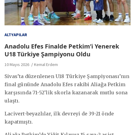
ALTYAPILAR
Anadolu Efes Finalde Petkim’i Yenerek
U18 Türkiye Şampiyonu Oldu
10 Mayıs 2026
Kemal Erdem
Sivas’ta düzenlenen U18 Türkiye Şampiyonası’nın
final gününde Anadolu Efes rakibi Aliağa Petkim
karşısında 71-52’lik skorla kazanarak mutlu sona
ulaştı.
Lacivert-beyazlılar, ilk devreyi de 39-21 önde
kapatmıştı.
Aliağa Petkim’de Yiğit Kılavuz 15 sayı-2 asist