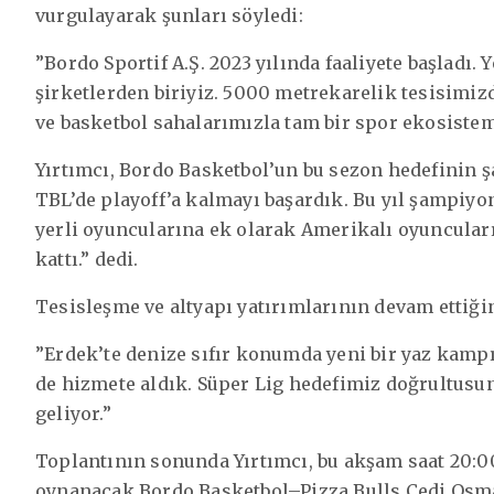
vurgulayarak şunları söyledi:
”Bordo Sportif A.Ş. 2023 yılında faaliyete başladı
şirketlerden biriyiz. 5000 metrekarelik tesisimi
ve basketbol sahalarımızla tam bir spor ekosistem
Yırtımcı, Bordo Basketbol’un bu sezon hedefinin 
TBL’de playoff’a kalmayı başardık. Bu yıl şampiyon
yerli oyuncularına ek olarak Amerikalı oyuncular
kattı.” dedi.
Tesisleşme ve altyapı yatırımlarının devam ettiğini
”Erdek’te denize sıfır konumda yeni bir yaz kamp
de hizmete aldık. Süper Lig hedefimiz doğrultusu
geliyor.”
Toplantının sonunda Yırtımcı, bu akşam saat 20:0
oynanacak Bordo Basketbol–Pizza Bulls Cedi Osma