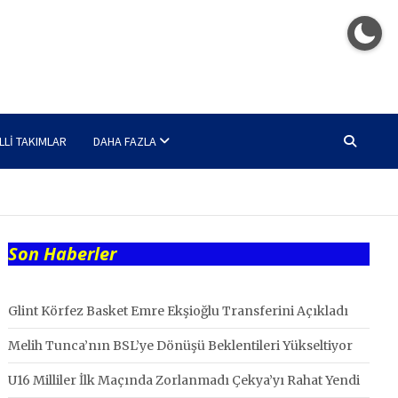
LLI TAKIMLAR
DAHA FAZLA
Son Haberler
Glint Körfez Basket Emre Ekşioğlu Transferini Açıkladı
Melih Tunca’nın BSL’ye Dönüşü Beklentileri Yükseltiyor
U16 Milliler İlk Maçında Zorlanmadı Çekya’yı Rahat Yendi