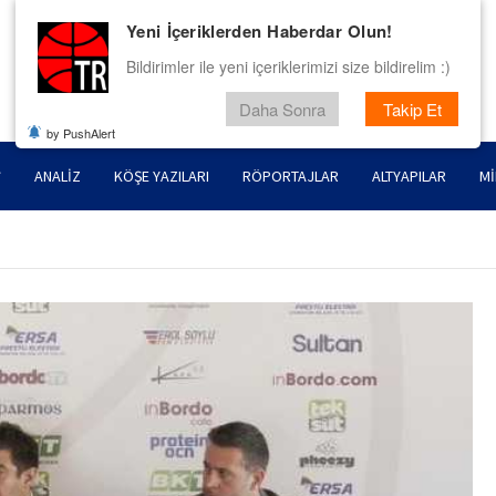
Yeni İçeriklerden Haberdar Olun!
Bildirimler ile yeni içeriklerimizi size bildirelim :)
Daha Sonra
Takip Et
by PushAlert
ANALIZ
KÖŞE YAZILARI
RÖPORTAJLAR
ALTYAPILAR
MI