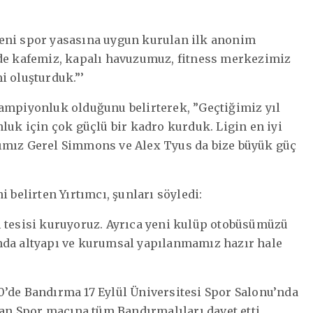
. Yeni spor yasasına uygun kurulan ilk anonim
zde kafemiz, kapalı havuzumuz, fitness merkezimiz
i oluşturduk.”’
şampiyonluk olduğunu belirterek, ”Geçtiğimiz yıl
luk için çok güçlü bir kadro kurduk. Ligin en iyi
ımız Gerel Simmons ve Alex Tyus da bize büyük güç
 belirten Yırtımcı, şunları söyledi:
ı tesisi kuruyoruz. Ayrıca yeni kulüp otobüsümüzü
nda altyapı ve kurumsal yapılanmamız hazır hale
0’de Bandırma 17 Eylül Üniversitesi Spor Salonu’nda
n Spor maçına tüm Bandırmalıları davet etti.