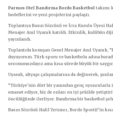
Parmos Otel Bandırma Bordo Basketbol
takımı k
hedeflerini ve yeni projelerini paylaştı.
Toplantıya Basın Sözcüsü ve İcra Kurulu Üyesi Hali
Menajer Anıl Uyanık katıldı. Etkinlik, kulübün di
yayınlandı.
Toplantıda konuşan Genel Menajer Anıl Uyanık, ”B
duyuyorum. Türk sporu ve basketbolu adına burada
sezonumuzdayız ama kısa sürede büyük bir saygınl
Uyanık, altyapı çalışmalarına da değinerek, şunlar
”Türkiye’nin dört bir yanından genç oyuncularla il
emanet ediyor, biz de onları en iyi şekilde yetişt
öncülüğünde ilerliyor. Bandırma bir basketbol şeh
Basın Sözcüsü Halil Yırtımcı, Bordo Sportif’in kıs