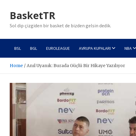
Skip
to
BasketTR
content
Sol dip çizgiden bir basket de bizden gelsin dedik.
BSL
BGL
EUROLEAGUE
AVRUPA KUPALARI
NBA
Home
Anıl Uyanık: Burada Güçlü Bir Hikaye Yazılıyor