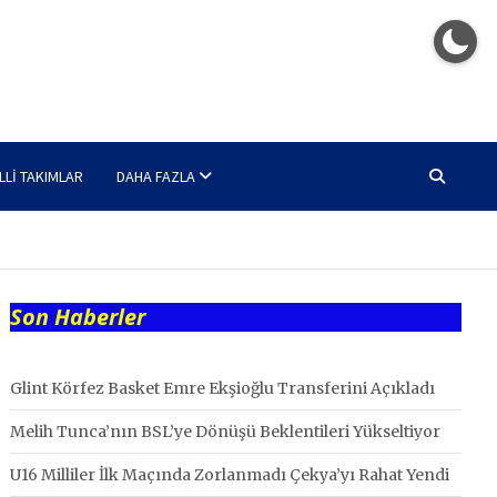
LLI TAKIMLAR
DAHA FAZLA
Son Haberler
Glint Körfez Basket Emre Ekşioğlu Transferini Açıkladı
Melih Tunca’nın BSL’ye Dönüşü Beklentileri Yükseltiyor
U16 Milliler İlk Maçında Zorlanmadı Çekya’yı Rahat Yendi