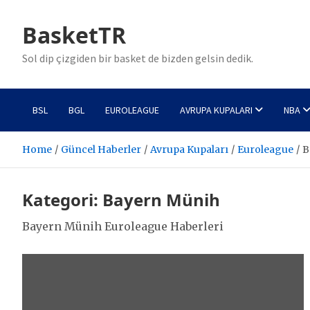
Skip
to
BasketTR
content
Sol dip çizgiden bir basket de bizden gelsin dedik.
BSL
BGL
EUROLEAGUE
AVRUPA KUPALARI
NBA
Home
Güncel Haberler
Avrupa Kupaları
Euroleague
B
Kategori:
Bayern Münih
Bayern Münih Euroleague Haberleri