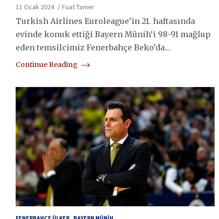
11 Ocak 2024
Fuat Tamer
Turkish Airlines Euroleague‘in 21. haftasında
evinde konuk ettiği Bayern Münih‘i 98-91 mağlup
eden temsilcimiz Fenerbahçe Beko‘da…
Continue Reading
FENERBAHÇE ÜLKER
BAYERN MÜNIH