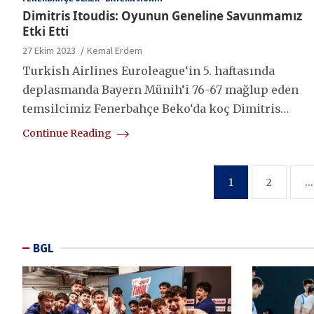
Dimitris Itoudis: Oyunun Geneline Savunmamız
Etki Etti
27 Ekim 2023
Kemal Erdem
Turkish Airlines Euroleague‘in 5. haftasında
deplasmanda Bayern Münih‘i 76-67 mağlup eden
temsilcimiz Fenerbahçe Beko‘da koç Dimitris…
Continue Reading
Yazı
1
2
…
sayfalaması
BGL