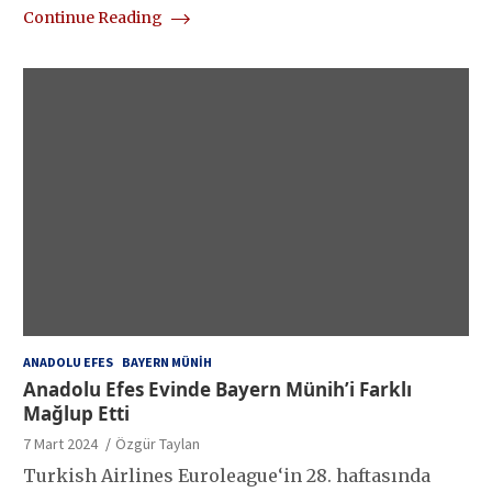
Continue Reading
ANADOLU EFES
BAYERN MÜNIH
Anadolu Efes Evinde Bayern Münih’i Farklı
Mağlup Etti
7 Mart 2024
Özgür Taylan
Turkish Airlines Euroleague‘in 28. haftasında