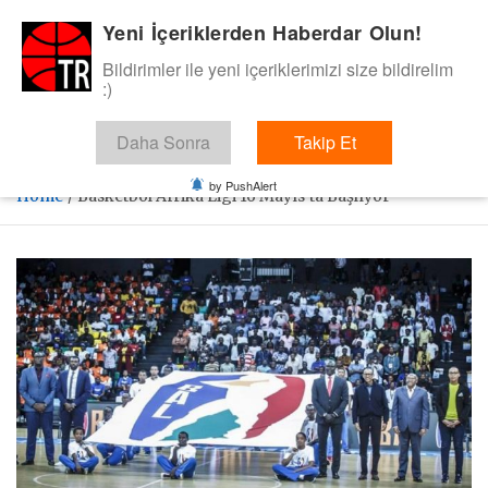
Skip
Yeni İçeriklerden Haberdar Olun!
BasketTR
to
content
Bildirimler ile yeni içeriklerimizi size bildirelim
Sol dip çizgiden bir basket de bizden gelsin dedik.
:)
Daha Sonra
Takip Et
by PushAlert
Home
Basketbol Afrika Ligi 16 Mayıs’ta Başlıyor