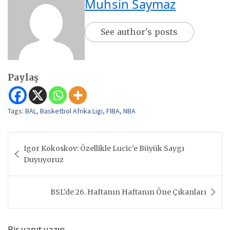
Muhsin Saymaz
See author's posts
Paylaş
Tags:
BAL
,
Basketbol Afrika Ligi
,
FIBA
,
NBA
Yazı
Igor Kokoskov: Özellikle Lucic’e Büyük Saygı
gezinmesi
Duyuyoruz
BSL’de 26. Haftanın Haftanın Öne Çıkanları
Bir yanıt yazın