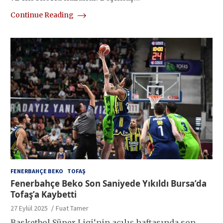
Continue Reading
FENERBAHÇE BEKO
TOFAŞ
Fenerbahçe Beko Son Saniyede Yıkıldı Bursa’da
Tofaş’a Kaybetti
27 Eylül 2025
Fuat Tamer
Basketbol Süper Ligi‘nin açılış haftasında son