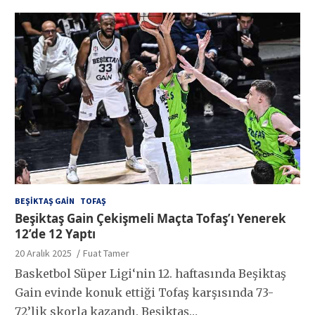
BEŞIKTAŞ GAIN
TOFAŞ
Beşiktaş Gain Çekişmeli Maçta Tofaş’ı Yenerek
12’de 12 Yaptı
20 Aralık 2025
Fuat Tamer
Basketbol Süper Ligi‘nin 12. haftasında Beşiktaş
Gain evinde konuk ettiği Tofaş karşısında 73-
72’lik skorla kazandı. Beşiktaş…