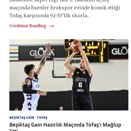
maçında Esenler Erokspor evinde konuk ettiği
Tofaş karşısında 92-70’lik skorla…
Continue Reading
BEŞIKTAŞ GAIN
TOFAŞ
Beşiktaş Gain Hazırlık Maçında Tofaş’ı Mağlup