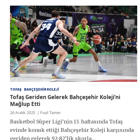
TOFAŞ
BAHÇEŞEHIR KOLEJI
Tofaş Geriden Gelerek Bahçeşehir Koleji’ni
Mağlup Etti
26 Aralık 2025
Fuat Tamer
Basketbol Süper Ligi‘nin 13. haftasında Tofaş
evinde konuk ettiği Bahçeşehir Koleji karşısında
geriden gelerek 92-82’lik skorla…