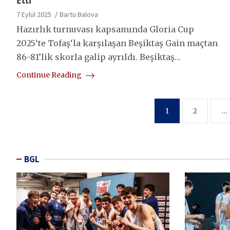
Etti
7 Eylül 2025
Bartu Balova
Hazırlık turnuvası kapsamında Gloria Cup
2025‘te Tofaş‘la karşılaşan Beşiktaş Gain maçtan
86-81’lik skorla galip ayrıldı. Beşiktaş…
Continue Reading
Yazı
1
2
…
sayfalaması
BGL