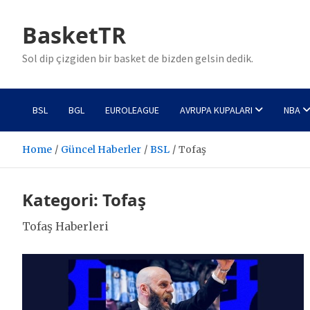
Skip
to
BasketTR
content
Sol dip çizgiden bir basket de bizden gelsin dedik.
BSL
BGL
EUROLEAGUE
AVRUPA KUPALARI
NBA
Home
Güncel Haberler
BSL
Tofaş
Kategori:
Tofaş
Tofaş Haberleri