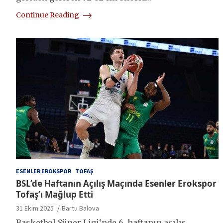
Continue Reading
ESENLER EROKSPOR
TOFAŞ
BSL’de Haftanın Açılış Maçında Esenler Erokspor
Tofaş’ı Mağlup Etti
31 Ekim 2025
Bartu Balova
Basketbol Süper Ligi‘nde 6. haftanın açılış