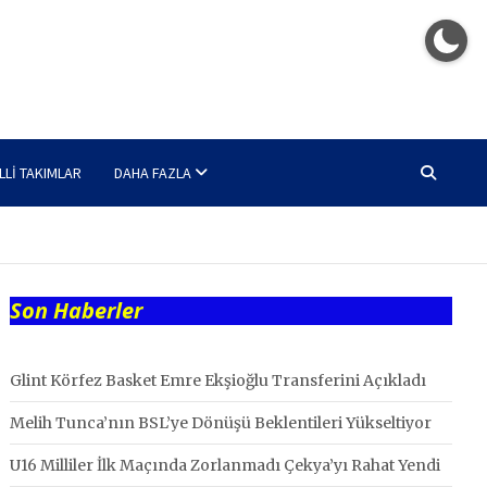
LLI TAKIMLAR
DAHA FAZLA
Son Haberler
Glint Körfez Basket Emre Ekşioğlu Transferini Açıkladı
Melih Tunca’nın BSL’ye Dönüşü Beklentileri Yükseltiyor
U16 Milliler İlk Maçında Zorlanmadı Çekya’yı Rahat Yendi