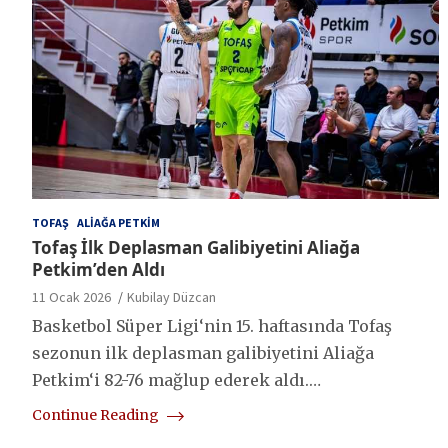
TOFAŞ
ALIAĞA PETKIM
Tofaş İlk Deplasman Galibiyetini Aliağa
Petkim’den Aldı
11 Ocak 2026
Kubilay Düzcan
Basketbol Süper Ligi‘nin 15. haftasında Tofaş
sezonun ilk deplasman galibiyetini Aliağa
Petkim‘i 82-76 mağlup ederek aldı.…
Continue Reading