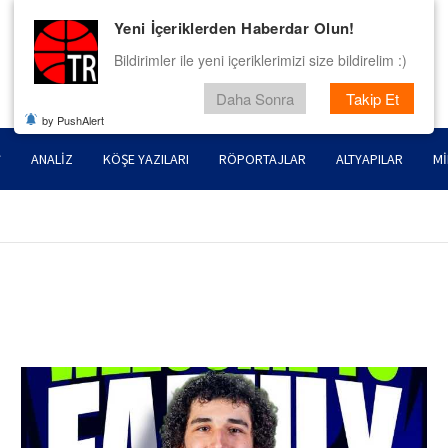
Yeni İçeriklerden Haberdar Olun!
Bildirimler ile yeni içeriklerimizi size bildirelim :)
Daha Sonra
Takip Et
by PushAlert
ANALIZ
KÖŞE YAZILARI
RÖPORTAJLAR
ALTYAPILAR
MI