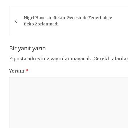
Yazı
Nigel Hayes’in Rekor Gecesinde Fenerbahçe
gezinmesi
Beko Zorlanmadı
Bir yanıt yazın
E-posta adresiniz yayınlanmayacak.
Gerekli alanla
Yorum
*