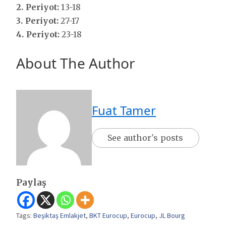
2. Periyot:
13-18
3. Periyot:
27-17
4. Periyot:
23-18
About The Author
Fuat Tamer
See author's posts
Paylaş
Tags:
Beşiktaş Emlakjet
,
BKT Eurocup
,
Eurocup
,
JL Bourg