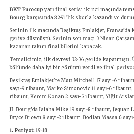
BKT Eurocup
yarı final serisi ikinci maçında tem
Bourg
karşısında 82-71’lik skorla kazandı ve durumu
Serinin ilk maçında Beşiktaş Emlakjet, Fransa’da 
geriye düşmüştü. Serinin son maçı 3 Nisan Çarşa
kazanan takım final biletini kapacak.
Temsilcimiz, ilk devreyi 32-36 geride kapatmıştı. 
bölümde daha iyi bir görüntü verdi ve final periyo
Beşiktaş Emlakjet’te Matt Mitchell 17 sayı-6 ribau
sayı-9 ribaunt, Marko Simonovic 11 sayı-6 ribaunt,
ribaunt, Kerem Konan 2 sayı-5 ribaunt, Yiğit Arslan
JL Bourg’da Isiaha Mike 19 sayı-8 ribaunt, Jequan L
Bryce Brown 8 sayı-2 ribaunt, Bodian Massa 6 sayı
1. Periyot:
19-18