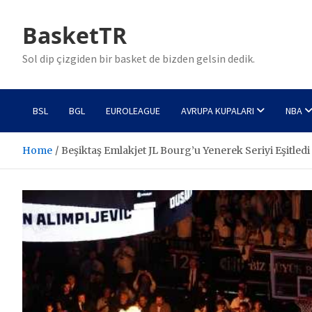
Skip
to
BasketTR
content
Sol dip çizgiden bir basket de bizden gelsin dedik.
BSL
BGL
EUROLEAGUE
AVRUPA KUPALARI
NBA
Home
Beşiktaş Emlakjet JL Bourg’u Yenerek Seriyi Eşitledi