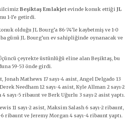
silcimiz
Beşiktaş Emlakjet
evinde konuk ettiği
JL
 1-1’e getirdi.
konuk olduğu JL Bourg’a 86-74’le kaybetmiş ve 1-0
mba günü JL Bourg’un ev sahipliğinde oynanacak ve
Üçüncü çeyrekte üstünlüğü eline alan Beşiktaş, bu
duna 59-53 önde girdi.
nt, Jonah Mathews 17 sayı-4 asist, Angel Delgado 13
 Derek Needham 12 sayı-4 asist, Kyle Allman 2 sayı-2
 4 sayı-5 ribaunt ve Berk Uğurlu 3 sayı-2 asist yaptı.
ewis 11 sayı-2 asist, Maksim Salash 6 sayı-2 ribaunt,
-6 ribaunt ve Jeremy Morgan 4 sayı-4 ribaunt yaptı.