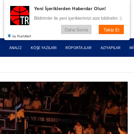
Yeni İçeriklerden Haberdar Olun!
Bildirimler ile yeni içeriklerimizi size bildirelim :)
Daha Sonra
Takip Et
by PushAlert
ANALIZ
KÖŞE YAZILARI
RÖPORTAJLAR
ALTYAPILAR
MI