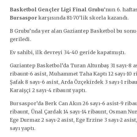
Basketbol Gençler Ligi Final Grubu
‘nun 6. haft
Bursaspor
karşısında 81-70’lik skorla kazandı.
B Grubu’nda yer alan Gaziantep Basketbol bu sonuç
geriledi.
Ev sahibi, ilk devreyi 34-40 geride kapatmıştı.
Gaziantep Basketbol’da Turan Altunbaş 31 sayı-8 as
ribaunt-6 asist, Muhammet Taha Kaptı 12 sayı-10 ri
Şafak 8 sayı-6 asist, Arda Özçekirdek 3 sayı-1 riba
Karaişçi 2 sayı-4 ribaunt yaptı.
Bursaspor’da Berk Can Akın 26 sayı-6 asist-9 ribau
ribaunt, Ünal Çardak 14 sayı-14 ribaunt, Osman Nurv
Ege Durmaz 2 sayı-2 asist, Ege Erzine 3 sayı-2 asis
sayı yaptı.