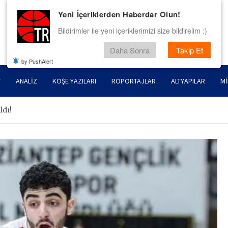
Yeni İçeriklerden Haberdar Olun!
Bildirimler ile yeni içeriklerimizi size bildirelim :)
Daha Sonra
Takip Et
by PushAlert
ANALIZ
KÖŞE YAZILARI
RÖPORTAJLAR
ALTYAPILAR
MI
ldı!