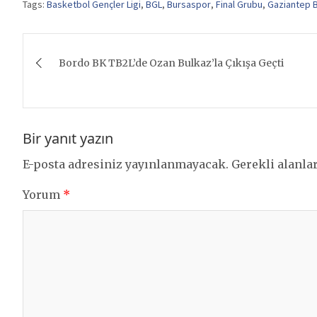
Tags:
Basketbol Gençler Ligi
,
BGL
,
Bursaspor
,
Final Grubu
,
Gaziantep 
Yazı
Bordo BK TB2L’de Ozan Bulkaz’la Çıkışa Geçti
gezinmesi
Bir yanıt yazın
E-posta adresiniz yayınlanmayacak.
Gerekli alanla
Yorum
*