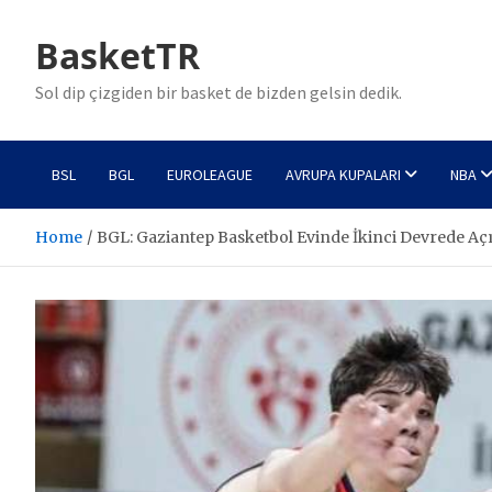
Skip
to
BasketTR
content
Sol dip çizgiden bir basket de bizden gelsin dedik.
BSL
BGL
EUROLEAGUE
AVRUPA KUPALARI
NBA
Home
BGL: Gaziantep Basketbol Evinde İkinci Devrede Açı