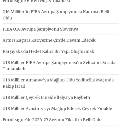
Euroleague Erken Güç Sıralaması
U16 Milliler’in FIBA Avrupa Şampiyonası Kadrosu Belli
Oldu
FIBA U18 Avrupa Şampiyonu Slovenya
Arturs Zagars Kariyerine Çin’de Devam Edecek
Karşıyaka’da Hedef Kalıcı Bir Yapı Oluşturmak
U18 Milliler FIBA Avrupa Şampiyonası’nı Sekizinci Sırada
Tamamladı
U18 Milliler Almanya’ya Mağlup Oldu Yedincilik Maçında
Rakip İsrail
U18 Milliler Çeyrek Finalde İtalya’ya Kaybetti
U18 Milliler Avusturya’yı Mağlup Ederek Çeyrek Finalde
Euroleague’de 2026-27 Sezonu Fikstürü Belli Oldu