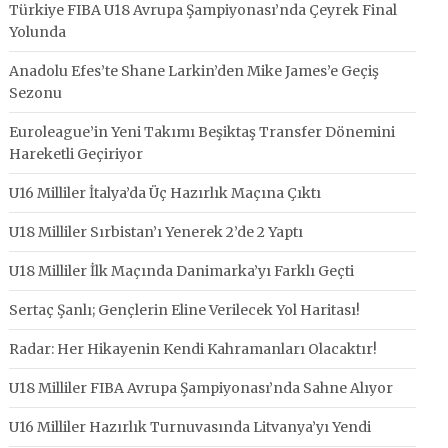
Türkiye FIBA U18 Avrupa Şampiyonası’nda Çeyrek Final
Yolunda
Anadolu Efes’te Shane Larkin’den Mike James’e Geçiş
Sezonu
Euroleague’in Yeni Takımı Beşiktaş Transfer Dönemini
Hareketli Geçiriyor
U16 Milliler İtalya’da Üç Hazırlık Maçına Çıktı
U18 Milliler Sırbistan’ı Yenerek 2’de 2 Yaptı
U18 Milliler İlk Maçında Danimarka’yı Farklı Geçti
Sertaç Şanlı; Gençlerin Eline Verilecek Yol Haritası!
Radar: Her Hikayenin Kendi Kahramanları Olacaktır!
U18 Milliler FIBA Avrupa Şampiyonası’nda Sahne Alıyor
U16 Milliler Hazırlık Turnuvasında Litvanya’yı Yendi