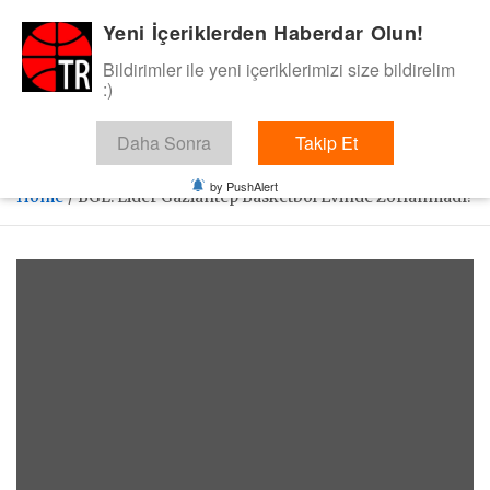
Skip
Yeni İçeriklerden Haberdar Olun!
BasketTR
to
content
Bildirimler ile yeni içeriklerimizi size bildirelim
Sol dip çizgiden bir basket de bizden gelsin dedik.
:)
Daha Sonra
Takip Et
by PushAlert
Home
BGL: Lider Gaziantep Basketbol Evinde Zorlanmadı!