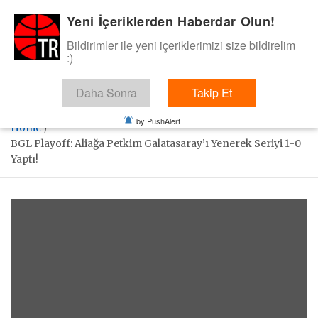
Skip
Yeni İçeriklerden Haberdar Olun!
BasketTR
to
content
Bildirimler ile yeni içeriklerimizi size bildirelim
Sol dip çizgiden bir basket de bizden gelsin dedik.
:)
Daha Sonra
Takip Et
by PushAlert
Home
BGL Playoff: Aliağa Petkim Galatasaray’ı Yenerek Seriyi 1-0
Yaptı!