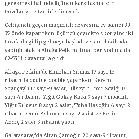
gerekmesi halinde üçüncü karşılaşma için
taraflar yine İzmir’e dönecek.
Çekişmeli geçen maçın ilk devresini ev sahibi 39-
35 önde kapatırken, üçüncü çeyrekte skor yine iki
tarafa da gidip gelmeye başladı ve son dakikada
yaptığı atakla Aliağa Petkim, final periyoduna da
62-55’lik avantajla girdi.
Aliağa Petkim’de Emirhan Yılmaz 17 sayı-13
ribauntla double-double yaparken, Kerem
Soyuçaylı 17 sayı-9 asist, Hüseyin Emir Seviğ 10
sayı-4 ribaunt, Yiğit Gökay Kaba 9 sayı-7 ribaunt,
Yiğit Kılavuz 8 sayı-2 asist, Taha Hasoğlu 6 sayı-2
ribaunt, Onur Aslaner 5 sayı-2 asist ve Kerim
Andıç 2 sayı-3 ribaunt yaptı.
Galatasaray’da Altan Çamoğlu 20 sayı-9 ribaunt,