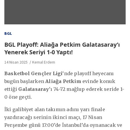
BGL
BGL Playoff: Aliağa Petkim Galatasaray’ı
Yenerek Seriyi 1-0 Yaptı!
14 Nisan 2025
Kemal Erdem
Basketbol Gençler Ligi
‘nde playoff heyecanı
bugün başlarken
Aliağa Petkim
evinde konuk
ettiği
Galatasaray
‘ı 74-72 mağlup ederek seride 1-
0 öne geçti.
İki galibiyet alan takımın adını yarı finale
yazdıracağı serinin ikinci maçı, 17 Nisan
Perşembe günü 17:00’de İstanbul’da oynanacak ve