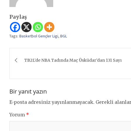
Paylaş
Tags:
Basketbol Gençler Ligi
,
BGL
Yazı
TB2L’de NBA Tadında Maç Üsküdar’dan 131 Sayı
gezinmesi
Bir yanıt yazın
E-posta adresiniz yayınlanmayacak.
Gerekli alanla
Yorum
*