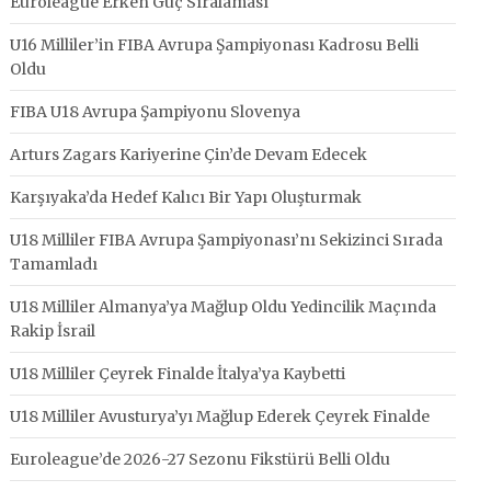
Euroleague Erken Güç Sıralaması
U16 Milliler’in FIBA Avrupa Şampiyonası Kadrosu Belli
Oldu
FIBA U18 Avrupa Şampiyonu Slovenya
Arturs Zagars Kariyerine Çin’de Devam Edecek
Karşıyaka’da Hedef Kalıcı Bir Yapı Oluşturmak
U18 Milliler FIBA Avrupa Şampiyonası’nı Sekizinci Sırada
Tamamladı
U18 Milliler Almanya’ya Mağlup Oldu Yedincilik Maçında
Rakip İsrail
U18 Milliler Çeyrek Finalde İtalya’ya Kaybetti
U18 Milliler Avusturya’yı Mağlup Ederek Çeyrek Finalde
Euroleague’de 2026-27 Sezonu Fikstürü Belli Oldu