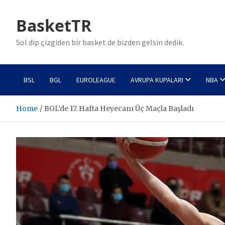
Skip
to
BasketTR
content
Sol dip çizgiden bir basket de bizden gelsin dedik.
BSL
BGL
EUROLEAGUE
AVRUPA KUPALARI
NBA
Home
BGL’de 17. Hafta Heyecanı Üç Maçla Başladı