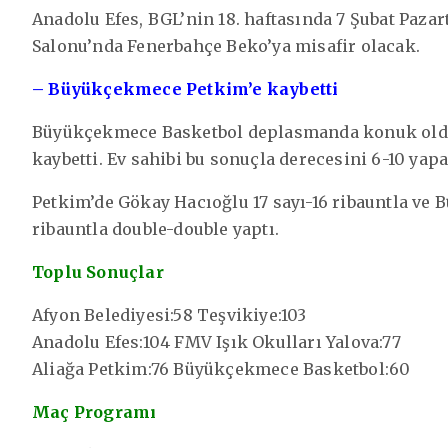
Anadolu Efes, BGL’nin 18. haftasında 7 Şubat Pazar
Salonu’nda Fenerbahçe Beko’ya misafir olacak.
– Büyükçekmece Petkim’e kaybetti
Büyükçekmece Basketbol deplasmanda konuk olduğ
kaybetti. Ev sahibi bu sonuçla derecesini 6-10 yapa
Petkim’de Gökay Hacıoğlu 17 sayı-16 ribauntla ve
ribauntla double-double yaptı.
Toplu Sonuçlar
Afyon Belediyesi:58 Teşvikiye:103
Anadolu Efes:104 FMV Işık Okulları Yalova:77
Aliağa Petkim:76 Büyükçekmece Basketbol:60
Maç Programı