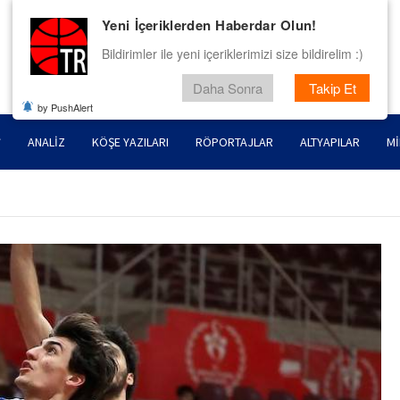
Yeni İçeriklerden Haberdar Olun!
Bildirimler ile yeni içeriklerimizi size bildirelim :)
Daha Sonra
Takip Et
by PushAlert
ANALIZ
KÖŞE YAZILARI
RÖPORTAJLAR
ALTYAPILAR
MI