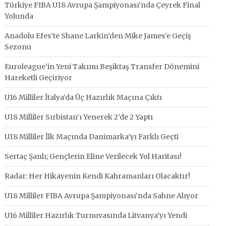
Türkiye FIBA U18 Avrupa Şampiyonası’nda Çeyrek Final
Yolunda
Anadolu Efes’te Shane Larkin’den Mike James’e Geçiş
Sezonu
Euroleague’in Yeni Takımı Beşiktaş Transfer Dönemini
Hareketli Geçiriyor
U16 Milliler İtalya’da Üç Hazırlık Maçına Çıktı
U18 Milliler Sırbistan’ı Yenerek 2’de 2 Yaptı
U18 Milliler İlk Maçında Danimarka’yı Farklı Geçti
Sertaç Şanlı; Gençlerin Eline Verilecek Yol Haritası!
Radar: Her Hikayenin Kendi Kahramanları Olacaktır!
U18 Milliler FIBA Avrupa Şampiyonası’nda Sahne Alıyor
U16 Milliler Hazırlık Turnuvasında Litvanya’yı Yendi