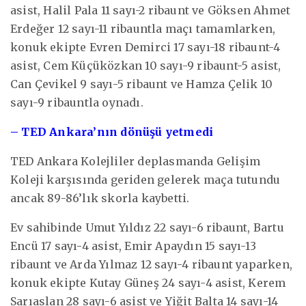
asist, Halil Pala 11 sayı-2 ribaunt ve Göksen Ahmet
Erdeğer 12 sayı-11 ribauntla maçı tamamlarken,
konuk ekipte Evren Demirci 17 sayı-18 ribaunt-4
asist, Cem Küçüközkan 10 sayı-9 ribaunt-5 asist,
Can Çevikel 9 sayı-5 ribaunt ve Hamza Çelik 10
sayı-9 ribauntla oynadı.
– TED Ankara’nın dönüşü yetmedi
TED Ankara Kolejliler deplasmanda Gelişim
Koleji karşısında geriden gelerek maça tutundu
ancak 89-86’lık skorla kaybetti.
Ev sahibinde Umut Yıldız 22 sayı-6 ribaunt, Bartu
Encü 17 sayı-4 asist, Emir Apaydın 15 sayı-13
ribaunt ve Arda Yılmaz 12 sayı-4 ribaunt yaparken,
konuk ekipte Kutay Güneş 24 sayı-4 asist, Kerem
Sarıaslan 28 sayı-6 asist ve Yiğit Balta 14 sayı-14