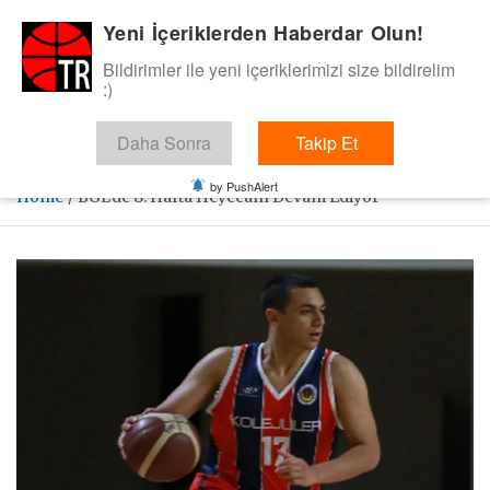
Skip
Yeni İçeriklerden Haberdar Olun!
BasketTR
to
content
Bildirimler ile yeni içeriklerimizi size bildirelim
Sol dip çizgiden bir basket de bizden gelsin dedik.
:)
Daha Sonra
Takip Et
by PushAlert
Home
BGL’de 8. Hafta Heyecanı Devam Ediyor