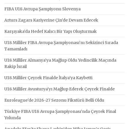
FIBA U18 Avrupa Şampiyonu Slovenya
Arturs Zagars Kariyerine Çin’de Devam Edecek
Karşıyaka’da Hedef Kalıcı Bir Yapı Oluşturmak
U18 Milliler FIBA Avrupa Şampiyonası’nı Sekizinci Sırada
Tamamladı
U18 Milliler Almanya’ya Mağlup Oldu Yedincilik Maçında
Rakip İsrail
U18 Milliler Çeyrek Finalde İtalya’ya Kaybetti
U18 Milliler Avusturya’yı Mağlup Ederek Çeyrek Finalde
Euroleague’de 2026-27 Sezonu Fikstürü Belli Oldu
Türkiye FIBA U18 Avrupa Şampiyonası’nda Çeyrek Final
Yolunda
Anadolu Efes’te Shane Larkin’den Mike James’e Geçiş