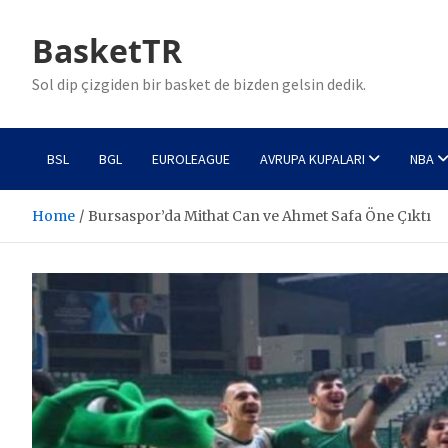
Skip
to
BasketTR
content
Sol dip çizgiden bir basket de bizden gelsin dedik.
BSL
BGL
EUROLEAGUE
AVRUPA KUPALARI
NBA
Home
Bursaspor’da Mithat Can ve Ahmet Safa Öne Çıktı