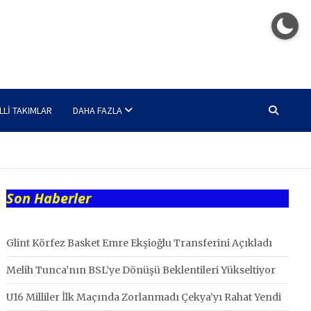
LLI TAKIMLAR
DAHA FAZLA
Son Haberler
Glint Körfez Basket Emre Ekşioğlu Transferini Açıkladı
Melih Tunca’nın BSL’ye Dönüşü Beklentileri Yükseltiyor
U16 Milliler İlk Maçında Zorlanmadı Çekya’yı Rahat Yendi