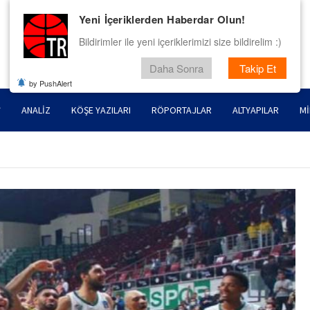
Yeni İçeriklerden Haberdar Olun!
Bildirimler ile yeni içeriklerimizi size bildirelim :)
Daha Sonra
Takip Et
by PushAlert
ANALIZ
KÖŞE YAZILARI
RÖPORTAJLAR
ALTYAPILAR
MI