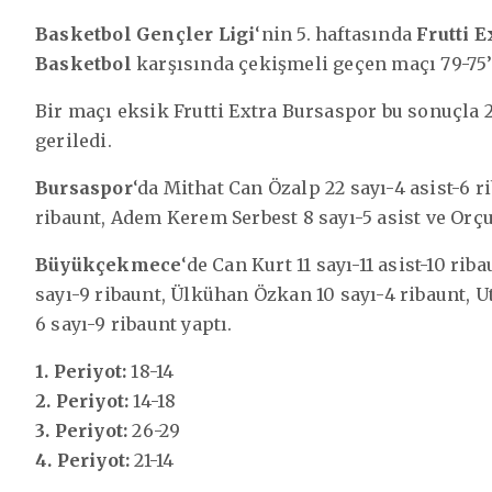
Basketbol Gençler Ligi
‘nin 5. haftasında
Frutti 
Basketbol
karşısında çekişmeli geçen maçı 79-75’
Bir maçı eksik Frutti Extra Bursaspor bu sonuçla 
geriledi.
Bursaspor
‘da Mithat Can Özalp 22 sayı-4 asist-6 
ribaunt, Adem Kerem Serbest 8 sayı-5 asist ve Orçu
Büyükçekmece
‘de Can Kurt 11 sayı-11 asist-10 ri
sayı-9 ribaunt, Ülkühan Özkan 10 sayı-4 ribaunt, 
6 sayı-9 ribaunt yaptı.
1. Periyot:
18-14
2. Periyot:
14-18
3. Periyot:
26-29
4. Periyot:
21-14