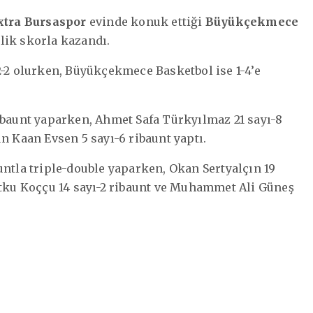
Extra Bursaspor
evinde konuk ettiği
Büyükçekmece
lik skorla kazandı.
2-2 olurken, Büyükçekmece Basketbol ise 1-4’e
ribaunt yaparken, Ahmet Safa Türkyılmaz 21 sayı-8
n Kaan Evsen 5 sayı-6 ribaunt yaptı.
bauntla triple-double yaparken, Okan Sertyalçın 19
Utku Koççu 14 sayı-2 ribaunt ve Muhammet Ali Güneş