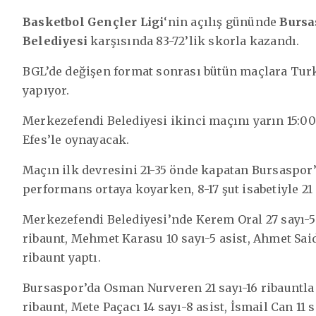
Basketbol Gençler Ligi
‘nin açılış gününde
Bursa
Belediyesi
karşısında 83-72’lik skorla kazandı.
BGL’de değişen format sonrası bütün maçlara Turk
yapıyor.
Merkezefendi Belediyesi ikinci maçını yarın 15:00
Efes’le oynayacak.
Maçın ilk devresini 21-35 önde kapatan Bursaspo
performans ortaya koyarken, 8-17 şut isabetiyle 21 s
Merkezefendi Belediyesi’nde Kerem Oral 27 sayı-5
ribaunt, Mehmet Karasu 10 sayı-5 asist, Ahmet Said
ribaunt yaptı.
Bursaspor’da Osman Nurveren 21 sayı-16 ribauntla
ribaunt, Mete Paçacı 14 sayı-8 asist, İsmail Can 11 