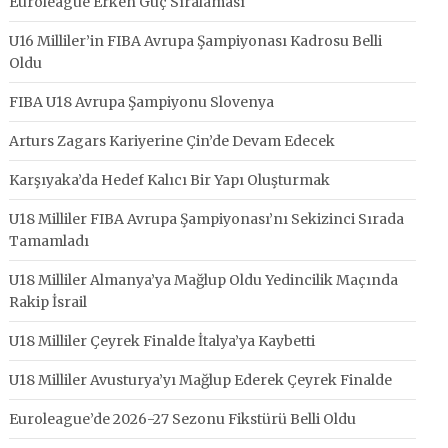
Euroleague Erken Güç Sıralaması
U16 Milliler’in FIBA Avrupa Şampiyonası Kadrosu Belli
Oldu
FIBA U18 Avrupa Şampiyonu Slovenya
Arturs Zagars Kariyerine Çin’de Devam Edecek
Karşıyaka’da Hedef Kalıcı Bir Yapı Oluşturmak
U18 Milliler FIBA Avrupa Şampiyonası’nı Sekizinci Sırada
Tamamladı
U18 Milliler Almanya’ya Mağlup Oldu Yedincilik Maçında
Rakip İsrail
U18 Milliler Çeyrek Finalde İtalya’ya Kaybetti
U18 Milliler Avusturya’yı Mağlup Ederek Çeyrek Finalde
Euroleague’de 2026-27 Sezonu Fikstürü Belli Oldu