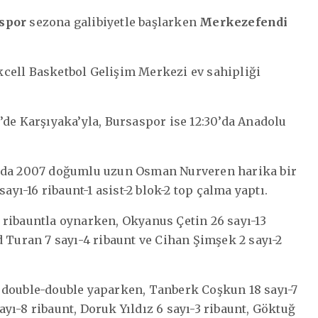
spor
sezona galibiyetle başlarken
Merkezefendi
cell Basketbol Gelişim Merkezi ev sahipliği
’de Karşıyaka’yla, Bursaspor ise 12:30’da Anadolu
r’da 2007 doğumlu uzun Osman Nurveren harika bir
ayı-16 ribaunt-1 asist-2 blok-2 top çalma yaptı.
 ribauntla oynarken, Okyanus Çetin 26 sayı-13
 Turan 7 sayı-4 ribaunt ve Cihan Şimşek 2 sayı-2
 double-double yaparken, Tanberk Coşkun 18 sayı-7
sayı-8 ribaunt, Doruk Yıldız 6 sayı-3 ribaunt, Göktuğ