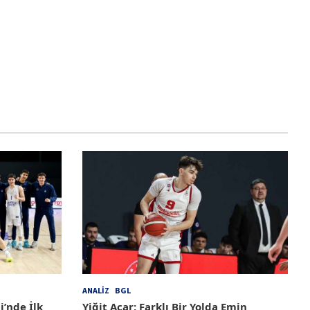
ANALIZ
BGL
i’nde İlk
Yiğit Açar; Farklı Bir Yolda Emin