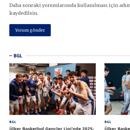
Daha sonraki yorumlarımda kullanılması için adım,
kaydedilsin.
BGL
BGL
BGL
Ülker Basketbol Gençler Ligi’nde 2025-
Ülker Baske