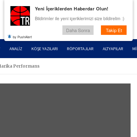
Yeni İçeriklerden Haberdar Olun!
Bildirimler ile yeni içeriklerimizi size bildirelim :)
Daha Sonra
Takip Et
by PushAlert
ANALIZ
KÖŞE YAZILARI
RÖPORTAJLAR
ALTYAPILAR
MI
Harika Performans