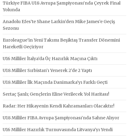
Türkiye FIBA U18 Avrupa Şampiyonası’nda Çeyrek Final
Yolunda
Anadolu Efes’te Shane Larkin’den Mike James’e Geçiş
Sezonu
Euroleague’in Yeni Takımı Beşiktaş Transfer Dönemini
Hareketli Geçiriyor
U16 Milliler İtalya’da Üç Hazırlık Maçına Çıktı
U18 Milliler Sırbistan’ı Yenerek 2’de 2 Yaptı
U18 Milliler İlk Maçında Danimarka’yı Farklı Geçti
Sertaç Şanlı; Gençlerin Eline Verilecek Yol Haritası!
Radar: Her Hikayenin Kendi Kahramanları Olacaktır!
U18 Milliler FIBA Avrupa Şampiyonası’nda Sahne Alıyor
U16 Milliler Hazırlık Turnuvasında Litvanya’yı Yendi