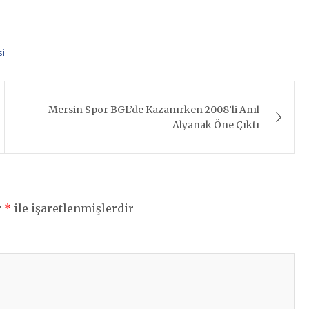
si
Mersin Spor BGL’de Kazanırken 2008’li Anıl
Alyanak Öne Çıktı
r
*
ile işaretlenmişlerdir