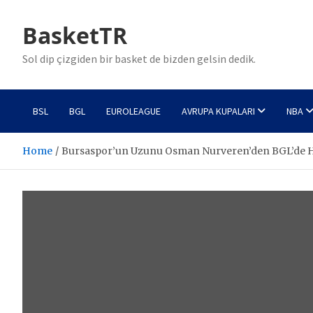
Skip
to
BasketTR
content
Sol dip çizgiden bir basket de bizden gelsin dedik.
BSL
BGL
EUROLEAGUE
AVRUPA KUPALARI
NBA
Home
Bursaspor’un Uzunu Osman Nurveren’den BGL’de 