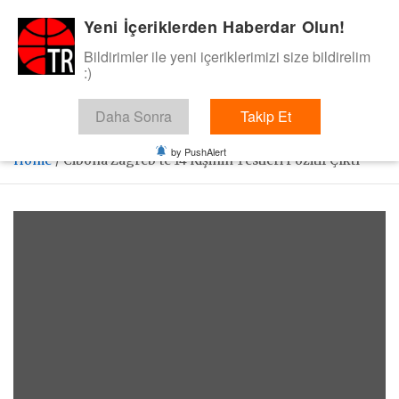
Skip
Yeni İçeriklerden Haberdar Olun!
BasketTR
to
content
Bildirimler ile yeni içeriklerimizi size bildirelim
Sol dip çizgiden bir basket de bizden gelsin dedik.
:)
Daha Sonra
Takip Et
by PushAlert
Home
Cibona Zagreb’te 14 Kişinin Testleri Pozitif Çıktı