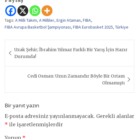
Tags:
A Milli Takım
,
A Milliler
,
Ergin Ataman
,
FIBA
,
FIBA Avrupa Basketbol Şampiyonası
,
FIBA Eurobasket 2025
,
Türkiye
Yazı
Uzak Şehir; İbrahim Yılmaz Farklı Bir Yarış İçin Hazır
gezinmesi
Durumda!
Cedi Osman: Uzun Zamandır Böyle Bir Ortam
Olmamıştı
Bir yanıt yazın
E-posta adresiniz yayınlanmayacak.
Gerekli alanlar
*
ile işaretlenmişlerdir
Yorum
*