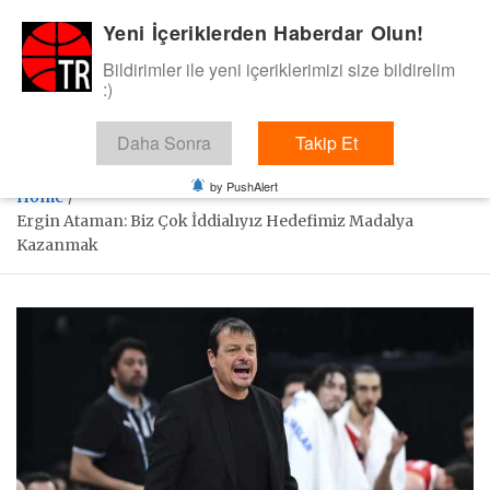
Skip
Yeni İçeriklerden Haberdar Olun!
BasketTR
to
content
Bildirimler ile yeni içeriklerimizi size bildirelim
Sol dip çizgiden bir basket de bizden gelsin dedik.
:)
Daha Sonra
Takip Et
by PushAlert
Home
Ergin Ataman: Biz Çok İddialıyız Hedefimiz Madalya
Kazanmak