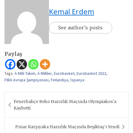
Kemal Erdem
See author's posts
Paylaş
Tags:
A Milli Takım
,
A Milliler
,
Eurobasket
,
Eurobasket 2022
,
FIBA Avrupa Şampiyonası
,
Finlandiya
,
İspanya
Yazı
Fenerbahçe Beko Hazırlık Maçında Olympiakos’a
gezinmesi
Kaybetti
Pınar Karşıyaka Hazırlık Maçında Beşiktaş’ı Yendi