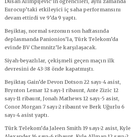
Dusan Alimpijevic’in öğrencileri, aynı zamanda
Eurocup’taki etkileyici iç saha performansını
devam ettirdi ve 9’da 9 yaptı.
Beşiktaş, normal sezonun son haftasında
deplasmanda Panionios’la, Türk Telekom’da
evinde BV Chemnitz’le karşılaşacak.
Siyah-beyazlılar, çekişmeli geçen maçın ilk
devresini de 43-38 önde kapatmıştı.
Beşiktaş Gain’de Devon Dotson 22 sayı-4 asist,
Brynton Lemar 12 sayı-1 ribaunt, Ante Zizic 12
sayı-11 ribaunt, Jonah Mathews 12 sayı-5 asist,
Conor Morgan 7 sayı-2 ribaunt ve Berk Uğurlu 6
sayı-4 asist yaptı.
Türk Telekom’da Jaleen Smith 19 sayı-2 asist, Kyle
Alexander 16 sayı-6 ribaunt, Kyle Allman 12 sayı-2