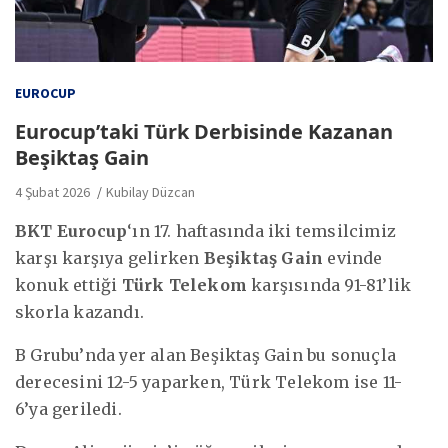
EUROCUP
Eurocup’taki Türk Derbisinde Kazanan
Beşiktaş Gain
4 Şubat 2026
Kubilay Düzcan
BKT Eurocup
‘ın 17. haftasında iki temsilcimiz
karşı karşıya gelirken
Beşiktaş Gain
evinde
konuk ettiği
Türk Telekom
karşısında 91-81’lik
skorla kazandı.
B Grubu’nda yer alan Beşiktaş Gain bu sonuçla
derecesini 12-5 yaparken, Türk Telekom ise 11-
6’ya geriledi.