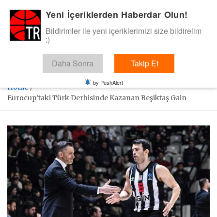
Skip
Yeni İçeriklerden Haberdar Olun!
BasketTR
to
content
Bildirimler ile yeni içeriklerimizi size bildirelim
Sol dip çizgiden bir basket de bizden gelsin dedik.
:)
Daha Sonra
Takip Et
by PushAlert
Home
Eurocup’taki Türk Derbisinde Kazanan Beşiktaş Gain