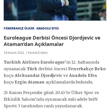
FENERBAHÇE ÜLKER
ANADOLU EFES
Euroleague Derbisi Öncesi Djordjevic ve
Ataman’dan Açıklamalar
24 Kasım 2021
Kemal Erdem
Turkish Airlines Euroleague
‘in 12. haftasında
oynanacak
Türk
derbisi öncesi
Fenerbahçe Beko
koçu
Aleksandar Djordjevic
ve
Anadolu Efes
koçu
Ergin Ataman
açıklamalarda bulundu.
25 Kasım Perşembe günü 20.45’te Ülker Spor ve
Etkinlik Salonu’nda oynanacak mücadele beIN
Sports 3 tarafından canlı yayınlanacak.