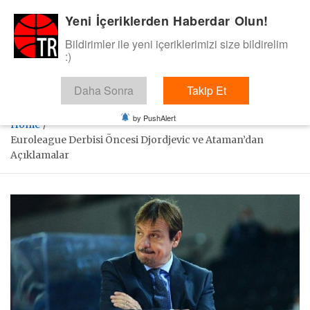
Skip
Yeni İçeriklerden Haberdar Olun!
BasketTR
to
content
Bildirimler ile yeni içeriklerimizi size bildirelim
Sol dip çizgiden bir basket de bizden gelsin dedik.
:)
Daha Sonra
Takip Et
by PushAlert
Home
Euroleague Derbisi Öncesi Djordjevic ve Ataman’dan
Açıklamalar