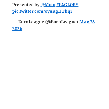
Presented by
@Moto
#F4GLORY
pic.twitter.com/eyaKgHThqr
— EuroLeague (@EuroLeague)
May 24,
2026