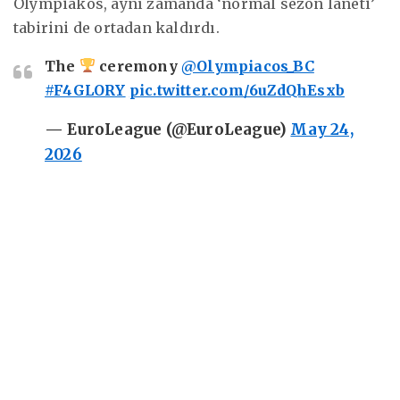
Olympiakos, aynı zamanda ‘normal sezon laneti’
tabirini de ortadan kaldırdı.
The
ceremony
@Olympiacos_BC
#F4GLORY
pic.twitter.com/6uZdQhEsxb
— EuroLeague (@EuroLeague)
May 24,
2026