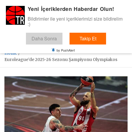
Skip
Yeni İçeriklerden Haberdar Olun!
BasketTR
to
content
Bildirimler ile yeni içeriklerimizi size bildirelim
Sol dip çizgiden bir basket de bizden gelsin dedik.
:)
Daha Sonra
Takip Et
by PushAlert
Home
Euroleague’de 2025-26 Sezonu Şampiyonu Olympiakos