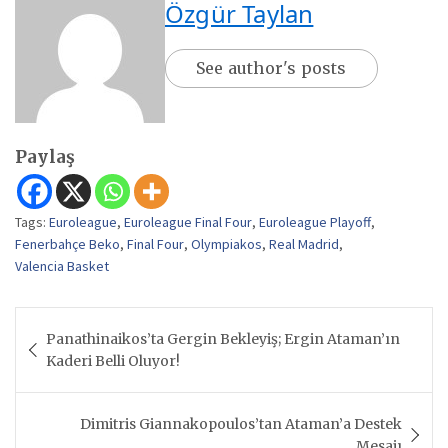
Özgür Taylan
See author's posts
Paylaş
Tags:
Euroleague
,
Euroleague Final Four
,
Euroleague Playoff
,
Fenerbahçe Beko
,
Final Four
,
Olympiakos
,
Real Madrid
,
Valencia Basket
Yazı
Panathinaikos’ta Gergin Bekleyiş; Ergin Ataman’ın
gezinmesi
Kaderi Belli Oluyor!
Dimitris Giannakopoulos’tan Ataman’a Destek
Mesajı