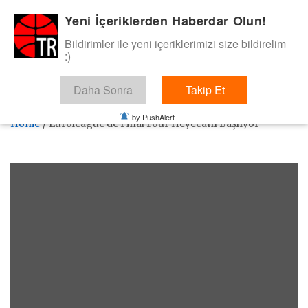
Skip
Yeni İçeriklerden Haberdar Olun!
BasketTR
to
content
Bildirimler ile yeni içeriklerimizi size bildirelim
Sol dip çizgiden bir basket de bizden gelsin dedik.
:)
Daha Sonra
Takip Et
by PushAlert
Home
Euroleague’de Final Four Heyecanı Başlıyor