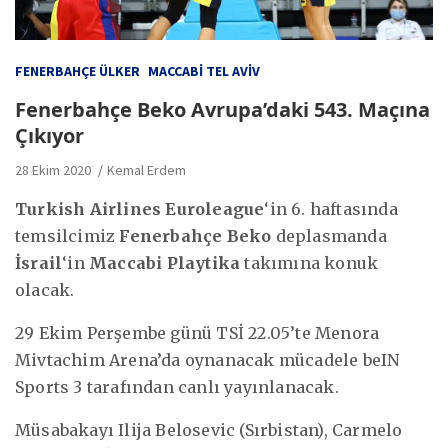
FENERBAHÇE ÜLKER
MACCABI TEL AVIV
Fenerbahçe Beko Avrupa’daki 543. Maçına
Çıkıyor
28 Ekim 2020
Kemal Erdem
Turkish Airlines Euroleague
‘in 6. haftasında
temsilcimiz
Fenerbahçe Beko
deplasmanda
İsrail
‘in
Maccabi Playtika
takımına konuk
olacak.
29 Ekim Perşembe günü TSİ 22.05’te Menora
Mivtachim Arena’da oynanacak mücadele beIN
Sports 3 tarafından canlı yayınlanacak.
Müsabakayı Ilija Belosevic (Sırbistan), Carmelo