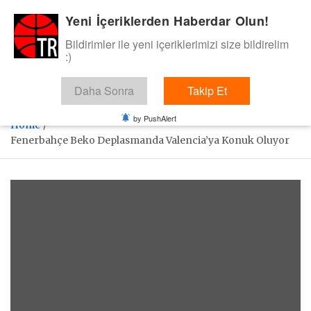
Skip
Yeni İçeriklerden Haberdar Olun!
BasketTR
to
content
Bildirimler ile yeni içeriklerimizi size bildirelim
Sol dip çizgiden bir basket de bizden gelsin dedik.
:)
Daha Sonra
Takip Et
by PushAlert
Home
Fenerbahçe Beko Deplasmanda Valencia’ya Konuk Oluyor