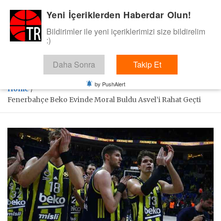
Skip
Yeni İçeriklerden Haberdar Olun!
BasketTR
to
content
Bildirimler ile yeni içeriklerimizi size bildirelim
Sol dip çizgiden bir basket de bizden gelsin dedik.
:)
Daha Sonra
Takip Et
by PushAlert
Home
Fenerbahçe Beko Evinde Moral Buldu Asvel’i Rahat Geçti