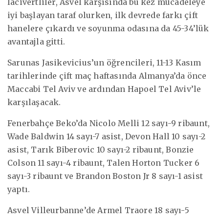
lacivertliler, Asvel karşısında bu kez mücadeleye
iyi başlayan taraf olurken, ilk devrede farkı çift
hanelere çıkardı ve soyunma odasına da 45-34’lük
avantajla gitti.
Sarunas Jasikevicius’un öğrencileri, 11-13 Kasım
tarihlerinde çift maç haftasında Almanya’da önce
Maccabi Tel Aviv ve ardından Hapoel Tel Aviv’le
karşılaşacak.
Fenerbahçe Beko’da Nicolo Melli 12 sayı-9 ribaunt,
Wade Baldwin 14 sayı-7 asist, Devon Hall 10 sayı-2
asist, Tarık Biberovic 10 sayı-2 ribaunt, Bonzie
Colson 11 sayı-4 ribaunt, Talen Horton Tucker 6
sayı-3 ribaunt ve Brandon Boston Jr 8 sayı-1 asist
yaptı.
Asvel Villeurbanne’de Armel Traore 18 sayı-5