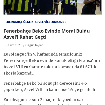
FENERBAHÇE ÜLKER
ASVEL VILLEURBANNE
Fenerbahçe Beko Evinde Moral Buldu
Asvel’i Rahat Geçti
6 Kasım 2025
Özgür Taylan
Euroleague
‘in 9. haftasında temsilcimiz
Fenerbahçe Beko
evinde konuk ettiği Fransa’nın
Asvel Villeurbanne
takımı karşısında 81-67’lik
skorla kazandı.
Fenerbahçe Beko bu sonuçla derecesini 4-5
yaparken, Asvel Villeurbanne ise 2-7’ye geriledi.
Euroleague’de son 2 maçını kaybeden sarı-