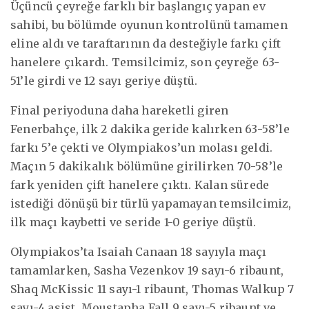
Üçüncü çeyreğe farklı bir başlangıç yapan ev
sahibi, bu bölümde oyunun kontrolünü tamamen
eline aldı ve taraftarının da desteğiyle farkı çift
hanelere çıkardı. Temsilcimiz, son çeyreğe 63-
51’le girdi ve 12 sayı geriye düştü.
Final periyoduna daha hareketli giren
Fenerbahçe, ilk 2 dakika geride kalırken 63-58’le
farkı 5’e çekti ve Olympiakos’un molası geldi.
Maçın 5 dakikalık bölümüne girilirken 70-58’le
fark yeniden çift hanelere çıktı. Kalan sürede
istediği dönüşü bir türlü yapamayan temsilcimiz,
ilk maçı kaybetti ve seride 1-0 geriye düştü.
Olympiakos’ta Isaiah Canaan 18 sayıyla maçı
tamamlarken, Sasha Vezenkov 19 sayı-6 ribaunt,
Shaq McKissic 11 sayı-1 ribaunt, Thomas Walkup 7
sayı-4 asist, Moustapha Fall 9 sayı-5 ribaunt ve