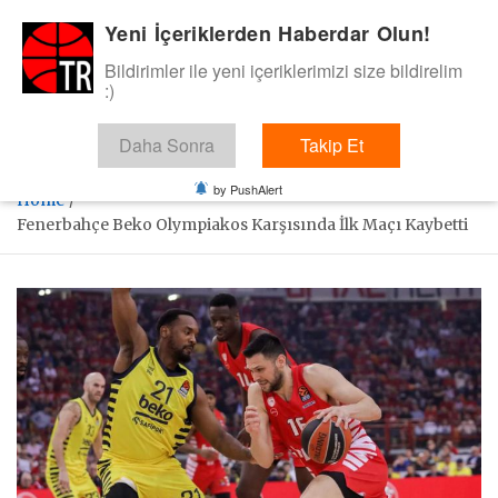
Skip
Yeni İçeriklerden Haberdar Olun!
BasketTR
to
content
Bildirimler ile yeni içeriklerimizi size bildirelim
Sol dip çizgiden bir basket de bizden gelsin dedik.
:)
Daha Sonra
Takip Et
by PushAlert
Home
Fenerbahçe Beko Olympiakos Karşısında İlk Maçı Kaybetti