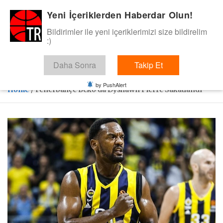
Skip
Yeni İçeriklerden Haberdar Olun!
BasketTR
to
content
Bildirimler ile yeni içeriklerimizi size bildirelim
Sol dip çizgiden bir basket de bizden gelsin dedik.
:)
Daha Sonra
Takip Et
by PushAlert
Home
Fenerbahçe Beko’da Dyshawn Pierre Sakatlandı