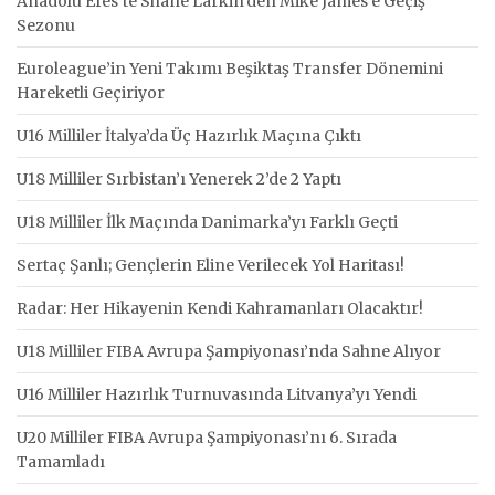
Anadolu Efes’te Shane Larkin’den Mike James’e Geçiş
Sezonu
Euroleague’in Yeni Takımı Beşiktaş Transfer Dönemini
Hareketli Geçiriyor
U16 Milliler İtalya’da Üç Hazırlık Maçına Çıktı
U18 Milliler Sırbistan’ı Yenerek 2’de 2 Yaptı
U18 Milliler İlk Maçında Danimarka’yı Farklı Geçti
Sertaç Şanlı; Gençlerin Eline Verilecek Yol Haritası!
Radar: Her Hikayenin Kendi Kahramanları Olacaktır!
U18 Milliler FIBA Avrupa Şampiyonası’nda Sahne Alıyor
U16 Milliler Hazırlık Turnuvasında Litvanya’yı Yendi
U20 Milliler FIBA Avrupa Şampiyonası’nı 6. Sırada
Tamamladı