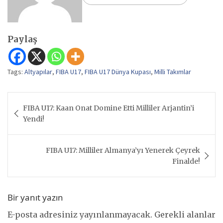
Paylaş
Tags:
Altyapılar
,
FIBA U17
,
FIBA U17 Dünya Kupası
,
Milli Takımlar
Yazı
FIBA U17: Kaan Onat Domine Etti Milliler Arjantin’i
gezinmesi
Yendi!
FIBA U17: Milliler Almanya’yı Yenerek Çeyrek
Finalde!
Bir yanıt yazın
E-posta adresiniz yayınlanmayacak.
Gerekli alanlar