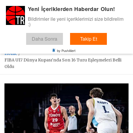
Skip
Yeni İçeriklerden Haberdar Olun!
BasketTR
to
content
Bildirimler ile yeni içeriklerimizi size bildirelim
Sol dip çizgiden bir basket de bizden gelsin dedik.
:)
Daha Sonra
Takip Et
by PushAlert
Home
FIBA U17 Dünya Kupası’nda Son 16 Turu Eşleşmeleri Belli
Oldu