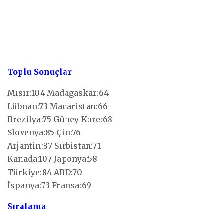
Toplu Sonuçlar
Mısır:104 Madagaskar:64
Lübnan:73 Macaristan:66
Brezilya:75 Güney Kore:68
Slovenya:85 Çin:76
Arjantin:87 Sırbistan:71
Kanada:107 Japonya:58
Türkiye:84 ABD:70
İspanya:73 Fransa:69
Sıralama