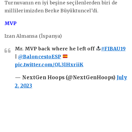
Turnuvanın en iyi beşine seçilenlerden biri de
millilerimizden Berke Büyüktuncel’di.
MVP
Izan Almansa (İspanya)
Mr. MVP back where he left off
#FIBAU19
|
@BaloncestoESP
pic.twitter.com/QL3lHxriiK
— NextGen Hoops (@NextGenHoops)
July
2, 2023