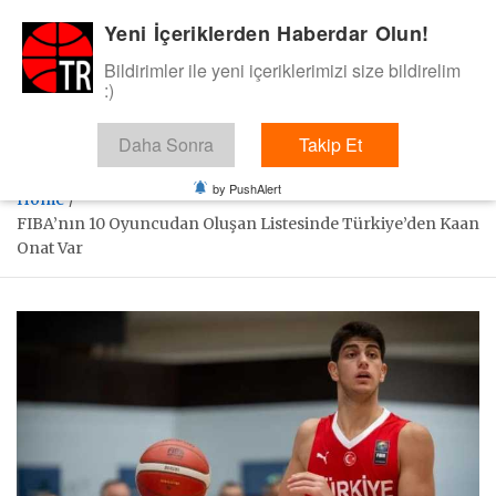
Skip
Yeni İçeriklerden Haberdar Olun!
BasketTR
to
content
Bildirimler ile yeni içeriklerimizi size bildirelim
Sol dip çizgiden bir basket de bizden gelsin dedik.
:)
Daha Sonra
Takip Et
by PushAlert
Home
FIBA’nın 10 Oyuncudan Oluşan Listesinde Türkiye’den Kaan
Onat Var