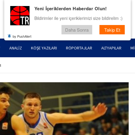
Yeni İçeriklerden Haberdar Olun!
Bildirimler ile yeni içeriklerimizi size bildirelim :)
Daha Sonra
Takip Et
by PushAlert
ANALIZ
KÖŞE YAZILARI
RÖPORTAJLAR
ALTYAPILAR
MI
u