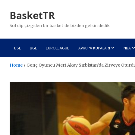
Skip
to
BasketTR
content
Sol dip çizgiden bir basket de bizden gelsin dedik.
BSL
BGL
EUROLEAGUE
AVRUPA KUPALARI
NBA
Home
Genç Oyuncu Mert Akay Sırbistan’da Zirveye Oturd