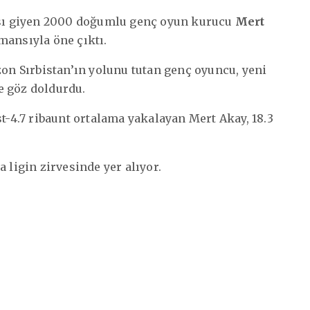
ı giyen 2000 doğumlu genç oyun kurucu
Mert
mansıyla öne çıktı.
zon Sırbistan’ın yolunu tutan genç oyuncu, yeni
de göz doldurdu.
st-4.7 ribaunt ortalama yakalayan Mert Akay, 18.3
 ligin zirvesinde yer alıyor.