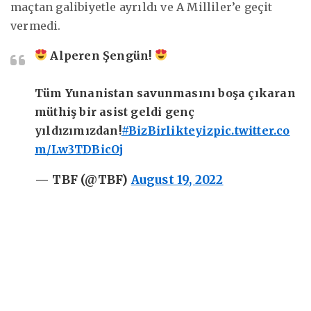
maçtan galibiyetle ayrıldı ve A Milliler’e geçit
vermedi.
Alperen Şengün!
Tüm Yunanistan savunmasını boşa çıkaran
müthiş bir asist geldi genç
yıldızımızdan!
#BizBirlikteyiz
pic.twitter.co
m/Lw3TDBicOj
— TBF (@TBF)
August 19, 2022