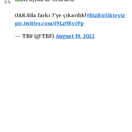
OAKA'da farkı 7'ye çıkardık!
#BizBirlikteyiz
pic.twitter.com/t9Lz9ByrPp
— TBF (@TBF)
August 19, 2022