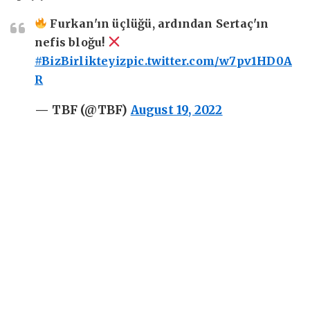
Furkan'ın üçlüğü, ardından Sertaç'ın
nefis bloğu!
#BizBirlikteyiz
pic.twitter.com/w7pv1HD0A
R
— TBF (@TBF)
August 19, 2022