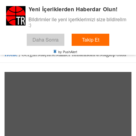
Skip
Yeni İçeriklerden Haberdar Olun!
BasketTR
to
content
Bildirimler ile yeni içeriklerimizi size bildirelim
Sol dip çizgiden bir basket de bizden gelsin dedik.
:)
Daha Sonra
Takip Et
by PushAlert
Home
Gergin Maçta A Milliler Yunanistan’a Mağlup Oldu